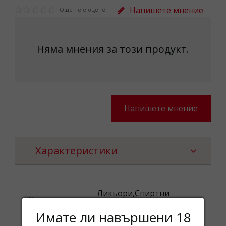
Напишете мнение
Още не е оценен
Няма мнения за този продукт.
Напишете мнение
Характеристики
Ликьори,Спиртни
Категории
напитки
Имате ли навършени 18