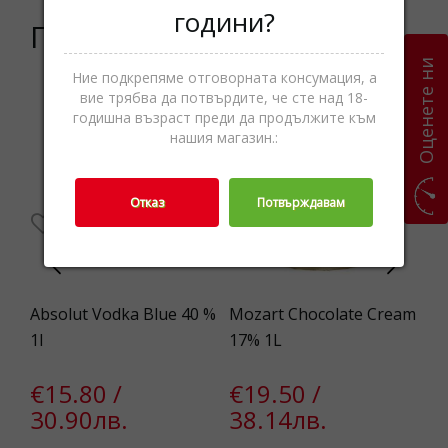
години?
Подобни продукти
Оценете ни
Ние подкрепяме отговорната консумация, а
вие трябва да потвърдите, че сте над 18-
9%
годишна възраст преди да продължите към
нашия магазин.:
Отказ
Потвърждавам
 1L
Absolut Vodka Blue 40 %
Mozart Chocolate Cream
Du
1l
17% 1L
40
€15.80 /
€19.50 /
€
30.90лв.
38.14лв.
3