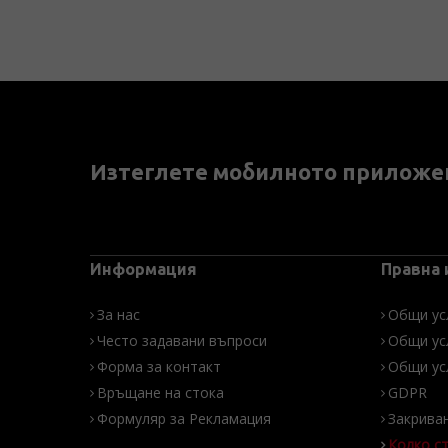
Изтеглете мобилното приложе
Информация
Правна
За нас
Общи ус
Често задавани въпроси
Общи ус
Форма за контакт
Общи ус
Връщане на стока
GDPR
Формуляр за Рекламация
Закрива
Колко с