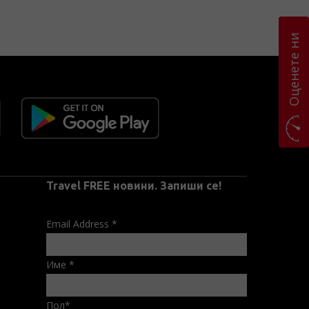
Оценете ни
Travel FREE новини. Запиши се!
Email Address
*
Име
*
Пол
*