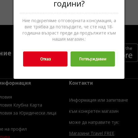
години?
Ние подкрепяме отговорната консумация, а
вие трябва да потвърдите, че сте над 18-
годишна възраст преди да продължите към
нашия магазин.:
ние ►
Отказ
Потвърждавам
 информация
Контакти
ловия
Информация или запитване
ловия Клубна Карта
към конкретен магазин
ловия за Юридически лица
може да направите тук:
не на профил
Магазини Travel FREE
трува