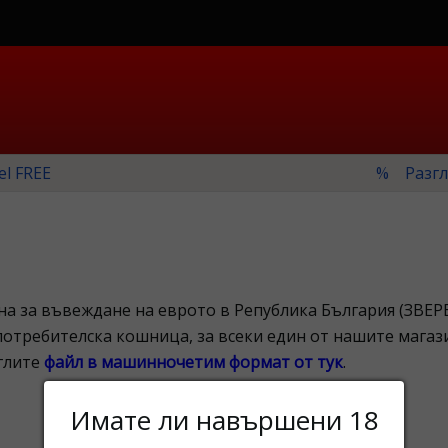
el FREE
% Разгл
на за въвеждане на еврото в Република България (ЗВЕРБ
потребителска кошница, за всеки един от нашите магаз
глите
файл в машинночетим формат от тук
.
Имате ли навършени 18