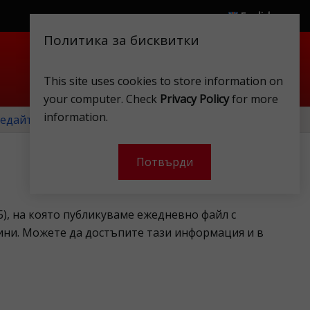
English
Политика за бисквитки
.
.
This site uses cookies to store information on
Магазини
Клубна карта
Акаунт
your computer. Check
Privacy Policy
for more
information.
едайте нашите месечни оферти!
Потвърди
), на която публикуваме ежедневно файл с
ини. Можете да достъпите тази информация и в