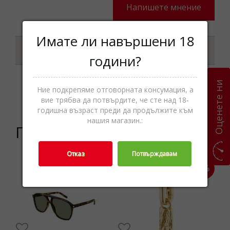
Напишете мнение
Имате ли навършени 18
Характеристики
години?
Оценете ни
Ние подкрепяме отговорната консумация, а
Категории
Колиета,Бижутерия,Аксесоари
вие трябва да потвърдите, че сте над 18-
годишна възраст преди да продължите към
нашия магазин.:
Подобни продукти
Отказ
Потвърждавам
-57%