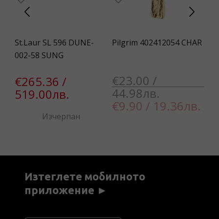
AC
St.Laur SL 596 DUNE-
Pilgrim 402412054 CHAR
Fo
002-58 SUNG
€23.00 /
€
€265.36 /
44.98лв.
1
519.00лв.
€9.90 / 19.36лв.
Изчерпан
Изтеглете мобилното
приложение ►