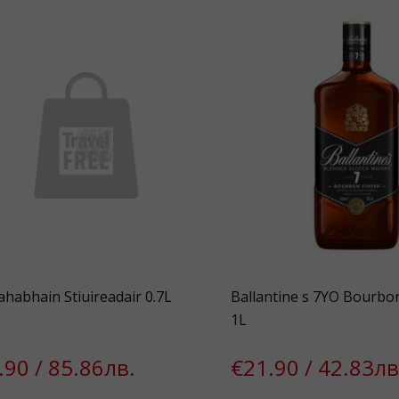
habhain Stiuireadair 0.7L
Ballantine s 7YO Bourbo
1L
.90 / 85.86лв.
€21.90 / 42.83лв