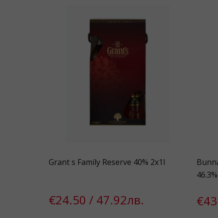
Grant s Family Reserve 40% 2x1l
Bunna
46.3%
€24.50 / 47.92лв.
€43