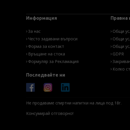
Информация
Правна
За нас
Общи ус
Често задавани въпроси
Общи ус
Форма за контакт
Общи ус
Връщане на стока
GDPR
Формуляр за Рекламация
Закрива
Колко с
Последвайте ни
Не продаваме спиртни напитки на лица под 18г.
Консумирай отговорно!