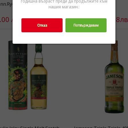
годишна възраст преди да продължите към
enn.Rye Whiskey 53.5% 0.5L
Whisky 40% 1L
нашия магазин.:
.00 / 48.90лв.
€43.50 / 85.08лв
Отказ
Потвърждавам