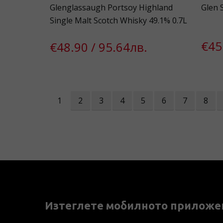
Glenglassaugh Portsoy Highland
Glen 
Single Malt Scotch Whisky 49.1% 0.7L
€45
€48.90 / 95.64лв.
1
2
3
4
5
6
7
8
Изтеглете мобилното приложе