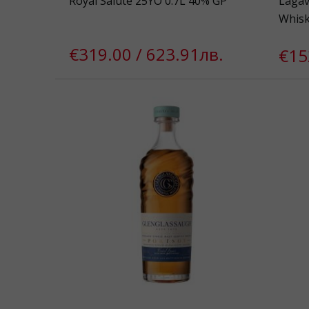
Royal Salute 25YO 0.7L 40% GP
Lagavu
Whisk
€319.00 / 623.91лв.
€15