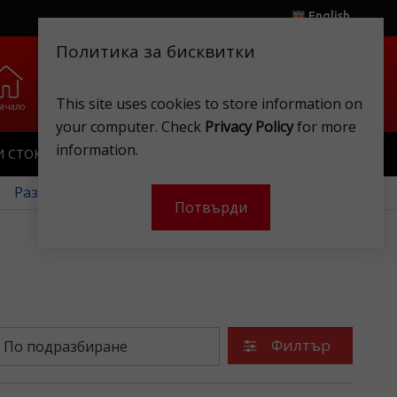
English
Политика за бисквитки
0
0
This site uses cookies to store information on
ачало
Любими
Магазини
Клубна карта
Акаунт
Кошница
your computer. Check
Privacy Policy
for more
information.
И СТОКИ
ИГРАЧКИ
КЛУБНА КАРТА
 Разгледайте нашите месечни оферти!
Потвърди
Филтър