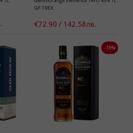
% 1L
Glenmorange Elementa 14YO 43% 1L
GP TREX
.
€72.90 / 142.58лв.
-19%