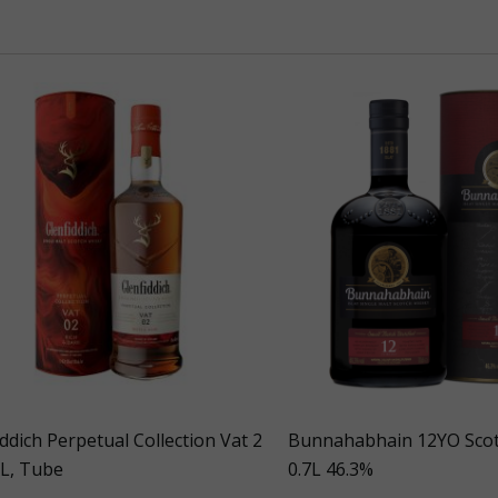
ddich Perpetual Collection Vat 2
Bunnahabhain 12YO Scot
L, Tube
0.7L 46.3%