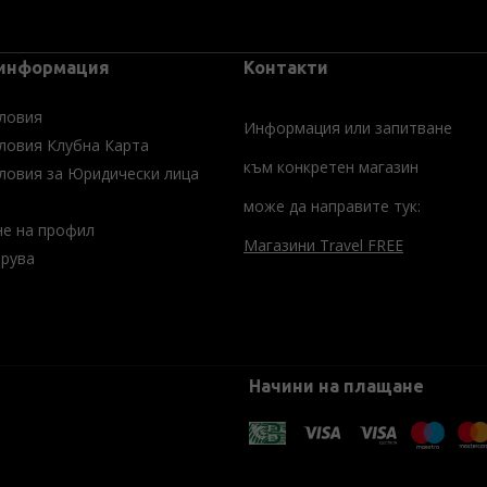
 информация
Контакти
ловия
Информация или запитване
ловия Клубна Карта
към конкретен магазин
ловия за Юридически лица
може да направите тук:
не на профил
Магазини Travel FREE
трува
Начини на плащане