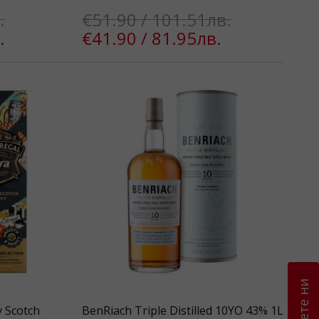
.
€51.90 / 101.51лв.
.
€41.90 / 81.95лв.
Оценете ни
y Scotch
BenRiach Triple Distilled 10YO 43% 1L