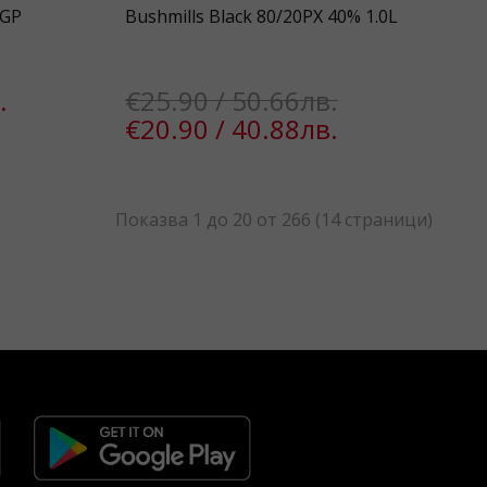
 GP
Bushmills Black 80/20PX 40% 1.0L
.
€25.90 / 50.66лв.
€20.90 / 40.88лв.
Показва 1 до 20 от 266 (14 страници)