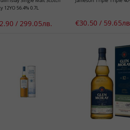
lin Islay Single Malt Scotch
Jameson Triple Triple 40
y 12YO 56.4% 0.7L
€30.50 / 59.65лв
2.90 / 299.05лв.