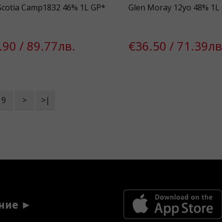
Scotia Camp1832 46% 1L GP*
Glen Moray 12yo 48% 1L
.90 / 89.77лв.
€36.50 / 71.39лв
9
>
>|
ние ►