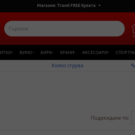
Магазин: Travel FREE Кулата
Н
ПИТКИ
ВИНО
БИРА
ХРАНИ
АКСЕСОАРИ
СПОРТН
Колко струва
%
Подреждане по: