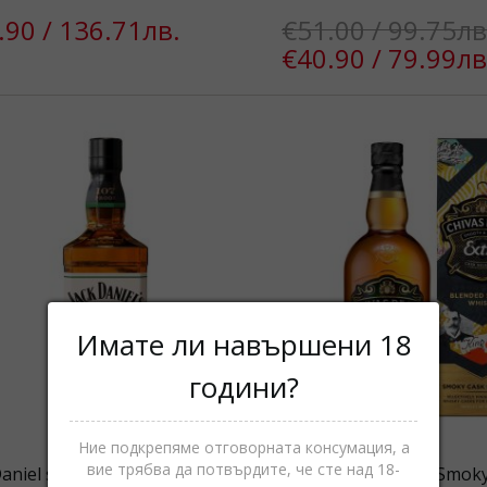
.90 / 136.71лв.
€51.00 / 99.75лв
€40.90 / 79.99лв
Имате ли навършени 18
години?
Ние подкрепяме отговорната консумация, а
вие трябва да потвърдите, че сте над 18-
aniel s Bold&Spicy,
Chivas Regal Extra Smok