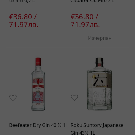
43.4 % 0,7 L
Cabaret 43.4% 0.7 L
€36.80 /
€36.80 /
71.97лв.
71.97лв.
Изчерпан
Beefeater Dry Gin 40 % 1l
Roku Suntory Japanese
Gin 43% 1L