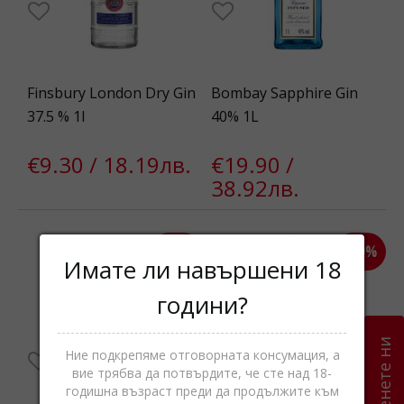
Finsbury London Dry Gin
Bombay Sapphire Gin
37.5 % 1l
40% 1L
€9.30 / 18.19лв.
€19.90 /
38.92лв.
-20%
-20%
Имате ли навършени 18
години?
Оценете ни
Ние подкрепяме отговорната консумация, а
вие трябва да потвърдите, че сте над 18-
годишна възраст преди да продължите към