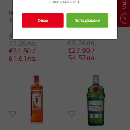
нашия магазин.:
Gin Mare Capri Gin 42.7%
Gin Mare 42.7% 1L
1L
Отказ
Потвърждавам
€34.90 /
€39.50 /
68.26лв.
77.26лв.
€27.90 /
€31.50 /
54.57лв.
61.61лв.