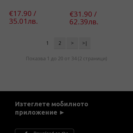
€17.90 /
€31.90 /
35.01лв.
62.39лв.
1
2
>
>|
Показва 1 до 20 от 34 (2 страници)
Изтеглете мобилното
приложение ►