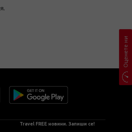
я.
Оценете ни
Travel FREE новини. Запиши се!