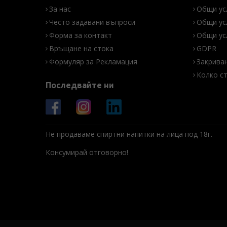
За нас
Общи ус
Често задавани въпроси
Общи ус
Форма за контакт
Общи ус
Връщане на стока
GDPR
Формуляр за Рекламация
Закрива
Колко с
Последвайте ни
Не продаваме спиртни напитки на лица под 18г.
Консумирай отговорно!