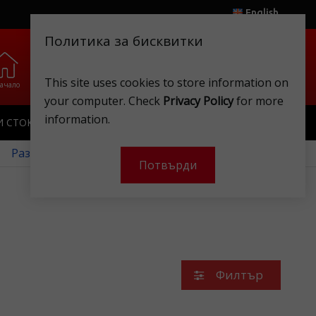
English
Политика за бисквитки
0
0
.
.
This site uses cookies to store information on
ачало
Любими
Магазини
Клубна карта
Акаунт
Кошница
your computer. Check
Privacy Policy
for more
information.
И СТОКИ
ИГРАЧКИ
КЛУБНА КАРТА
 Разгледайте нашите месечни оферти!
Потвърди
Филтър