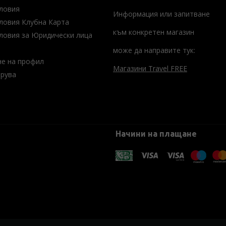
ловия
Информация или запитване
ловия Клубна Карта
към конкретен магазин
ловия за Юридически лица
може да направите тук:
не на профил
Магазини Travel FREE
трува
Начини на плащане