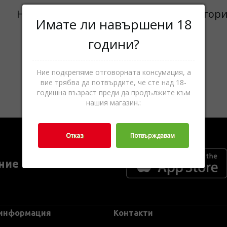
Няма добавени продукти в тази категори
Имате ли навършени 18
години?
Ние подкрепяме отговорната консумация, а
вие трябва да потвърдите, че сте над 18-
годишна възраст преди да продължите към
нашия магазин.:
Отказ
Потвърждавам
ние ►
 информация
Контакти