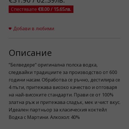
Спестявате
€8.00 / 15.65лв.
Добави в любими
Описание
"Белведере" оригинална полска водка,
следвайки традициите за производство от 600
години насам. Обработва се ръчно, дестилира се
4 пъти, притежава високо качество и отговаря
на най-високите стандарти. Прави се от 100%
златна ръж и притежава сладък, мек и чист вкус.
Идеален партньор за класическия коктейл
Водка с Мартини. Алкохол: 40%