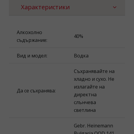
Характеристики
Алкохолно
40%
съдържание:
Вид и модел:
Водка
Съхранявайте на
хладно и сухо. Не
излагайте на
Да се съхранява:
директна
слънчева
светлина
Gebr. Heinemann
Bulgaria OOD 141