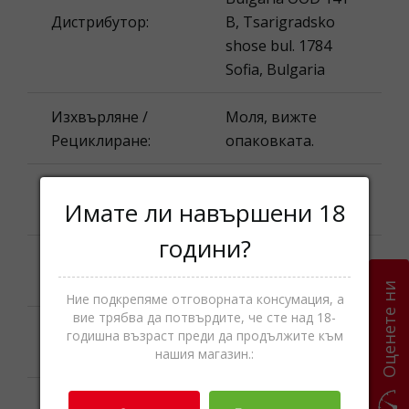
Дистрибутор:
B, Tsarigradsko
shose bul. 1784
Sofia, Bulgaria
Изхвърляне /
Моля, вижте
Рециклиране:
опаковката.
Водка,Спиртни
Категории
Имате ли навършени 18
напитки
години?
Наименование
Belvedere Pure
на продукта:
Оценете ни
Ние подкрепяме отговорната консумация, а
вие трябва да потвърдите, че сте над 18-
Моля, вижте
годишна възраст преди да продължите към
Най-добър до:
опаковката.
нашия магазин.:
Номинално