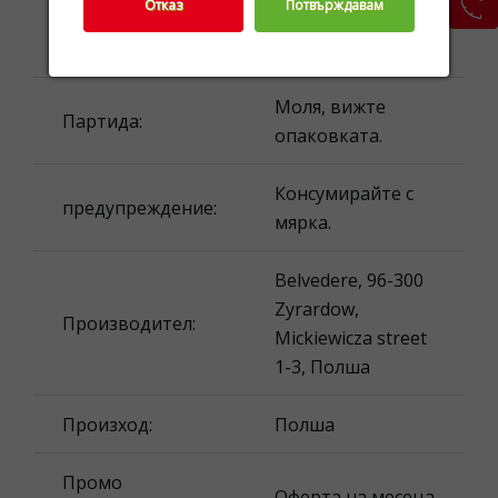
Отказ
Потвърждавам
количество
1 л. ℮
(обем):
Моля, вижте
Партида:
опаковката.
Консумирайте с
предупреждение:
мярка.
Belvedere, 96-300
Zyrardow,
Производител:
Mickiewicza street
1-3, Полша
Произход:
Полша
Промо
Оферта на месеца