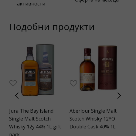
активности
Подобни продукти
9%
Jura The Bay Island
Aberlour Single Malt
Me
Single Malt Scotch
Scotch Whisky 12YO
0.
Whisky 12y 44% 1L gift
Double Cask 40% 1L
в.
€
pack