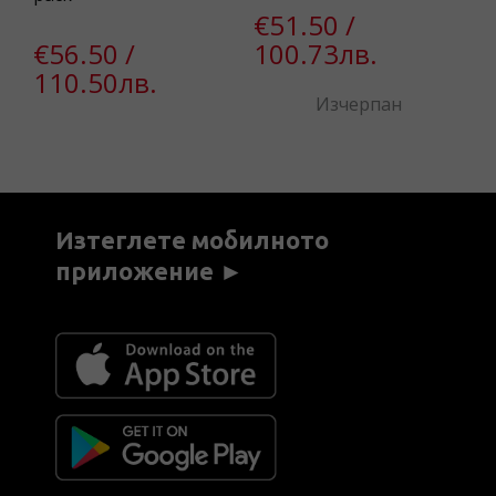
в.
€51.50 /
9
€56.50 /
100.73лв.
110.50лв.
Изчерпан
Изтеглете мобилното
приложение ►