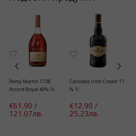
Remy Martin 1738
Carolans Irish Cream 17
Go
Accord Royal 40% 1L
% 1l
Wh
€61.90 /
€12.90 /
€
121.07лв.
25.23лв.
4