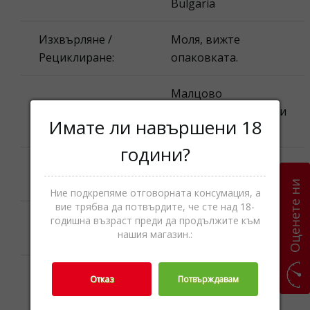
Bulgaria
Изхвърляне /
Моля, вижте
Рециклиране:
опаковката.
Малцовo
Категории
уиски,Уиски,Спиртни
Имате ли навършени 18
напитки
години?
Наименование
Bruichladdich
на продукта:
Оценете ни
Ние подкрепяме отговорната консумация, а
вие трябва да потвърдите, че сте над 18-
Моля, вижте
годишна възраст преди да продължите към
Най-добър до:
нашия магазин.:
опаковката.
Номинално
Отказ
Потвърждавам
количество
1 л. ℮
(обем):