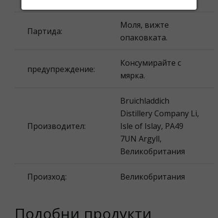
Моля, вижте
Партида:
опаковката.
Консумирайте с
предупреждение:
мярка.
Bruichladdich
Distillery Company Li,
Производител:
Isle of Islay, PA49
7UN Argyll,
Великобритания
Произход:
Великобритания
Подобни продукти