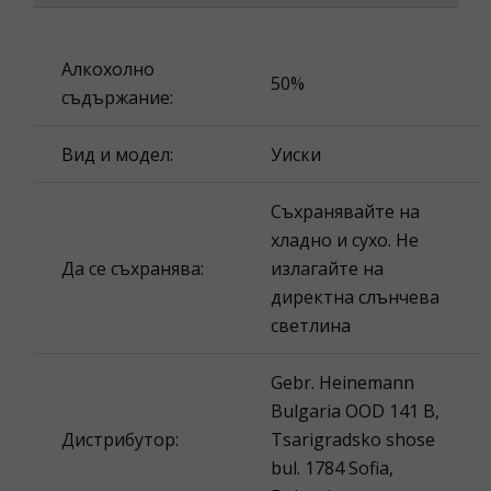
Алкохолно
50%
съдържание:
Вид и модел:
Уиски
Съхранявайте на
хладно и сухо. Не
Да се съхранява:
излагайте на
директна слънчева
светлина
Gebr. Heinemann
Bulgaria OOD 141 B,
Дистрибутор:
Tsarigradsko shose
bul. 1784 Sofia,