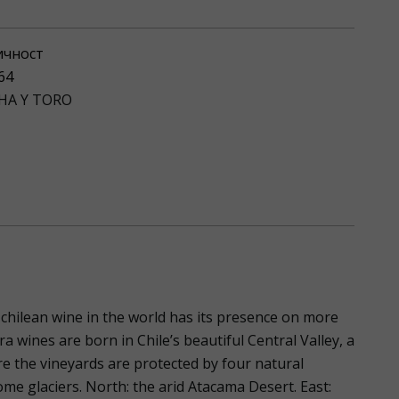
ичност
64
HA Y TORO
 chilean wine in the world has its presence on more
a wines are born in Chile’s beautiful Central Valley, a
 the vineyards are protected by four natural
ome glaciers. North: the arid Atacama Desert. East: