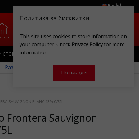
English
Политика за бисквитки
0
0
.
.
This site uses cookies to store information on
ачало
Любими
Магазини
Клубна карта
Акаунт
Кошница
your computer. Check
Privacy Policy
for more
information.
И СТОКИ
ИГРАЧКИ
КЛУБНА КАРТА
 Разгледайте нашите месечни оферти!
Потвърди
ERA SAUVIGNON BLANC 13% 0.75L
o Frontera Sauvignon
75L