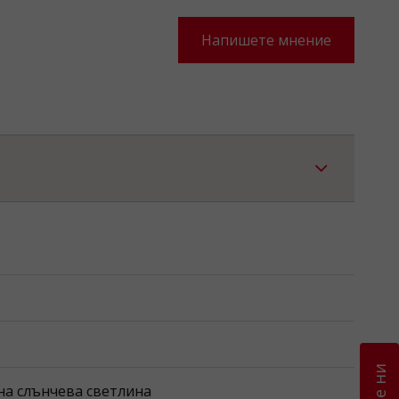
Напишете мнение
тна слънчева светлина