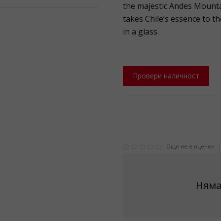
the majestic Andes Mounta
takes Chile’s essence to th
in a glass.
Провери наличност
Още не е оценен
Няма