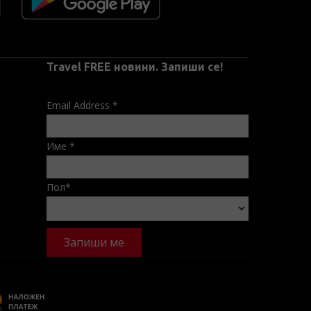
Travel FREE новини. Запиши се!
Email Address
*
Име
*
Пол
*