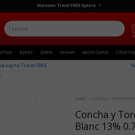
Магазин: Travel FREE Кулата
Н
ПИТКИ
ВИНО
БИРА
ХРАНИ
АКСЕСОАРИ
СПОРТН
а карта Travel FREE
%
L
CONCHA Y TORO FRONT
-
Concha y Tor
Blanc 13% 0.