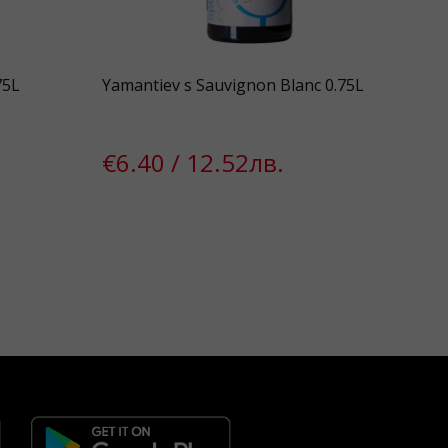
75L
Yamantiev s Sauvignon Blanc 0.75L
Tor
€6.40 / 12.52лв.
€8
€7