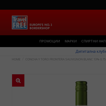
ПРОМОЦИИ
МАРКИ
СПИРТНИ НА
Дигитална клубн
CONCHA Y TORO FRONTERA SAUVIGNON BLANC 13% 0.75