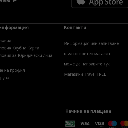
 информация
Контакти
ловия
Информация или запитване
ловия Клубна Карта
към конкретен магазин
ловия за Юридически лица
може да направите тук:
не на профил
Магазини Travel FREE
трува
Начини на плащане