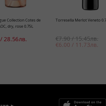
gue Collection Cotes de
Torresella Merlot Veneto 0.
OC, dry, rose 0.75L
€7.90 / 15.45лв.
/ 28.56лв.
€6.00 / 11.73лв.
ние ►