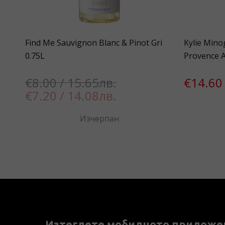
 Dry
Find Me Sauvignon Blanc & Pinot Gri
Kylie Mino
0.75L
Provence A
€8.00 / 15.65лв.
€14.60 
€7.20 / 14.08лв.
Изчерпан
Изтеглете мобилното приложе