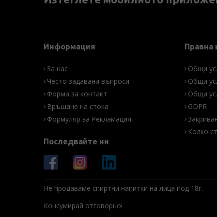
Информация
Правна
За нас
Общи ус
Често задавани въпроси
Общи ус
Форма за контакт
Общи ус
Връщане на стока
GDPR
Формуляр за Рекламация
Закрива
Колко с
Последвайте ни
Не продаваме спиртни напитки на лица под 18г.
Консумирай отговорно!