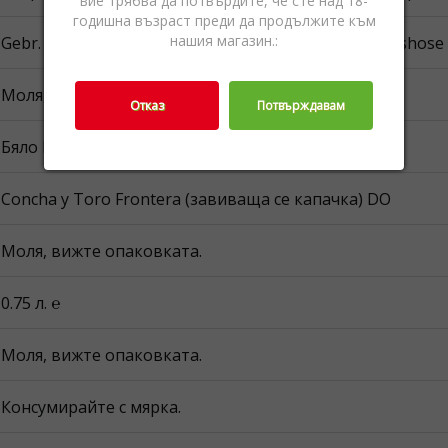
вие трябва да потвърдите, че сте над 18-
годишна възраст преди да продължите към
нашия магазин.:
Gebr. Heinemann Bulgaria OOD 141 B, Tsarigradsko shose bu
Моля, вижте опаковката.
Отказ
Потвърждавам
Бяло Вино,Винo,Вино
Concha y Toro Frontera (завиваща се капачка) DO
Моля, вижте опаковката.
0.75 л. ℮
Моля, вижте опаковката.
Консумирайте с мярка.