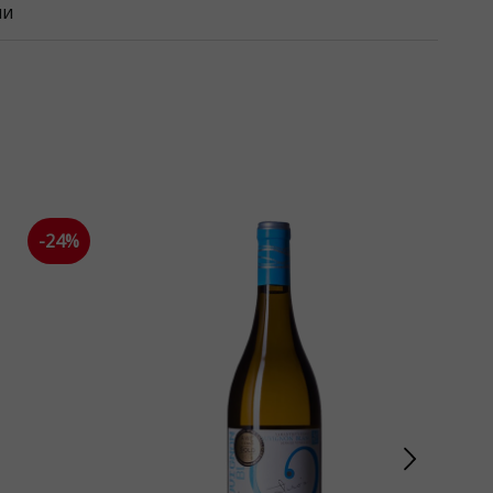
ли
-24%