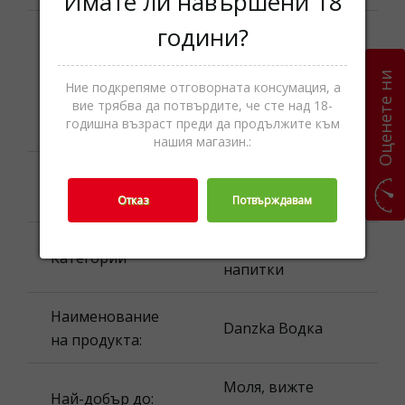
Имате ли навършени 18
години?
Gebr. Heinemann
Bulgaria OOD 141
Оценете ни
Дистрибутор:
B, Tsarigradsko
Ние подкрепяме отговорната консумация, а
shose bul. 1784
вие трябва да потвърдите, че сте над 18-
годишна възраст преди да продължите към
Sofia, Bulgaria
нашия магазин.:
Изхвърляне /
Моля, вижте
Рециклиране:
опаковката.
Отказ
Потвърждавам
Водка,Спиртни
Категории
напитки
Наименование
Danzka Водка
на продукта:
Моля, вижте
Най-добър до: