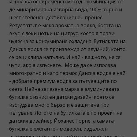
използва осъвременен метод - комбинация от
де минаризирана изворна вода, 100% зърно и
шест степенен дестилационен процес.
Резултатът е мека ароматна водка, богата на
вкус, с леки нотки на цитрус, което я прави
чудесна за консумиране охладена. Бутилката на
Данска водка се произвежда от алумний, който
се рециклира напълно. И най - важното, не се
чупи, ако я изпуснете... Може да се използва
многократно и като термос Данска водка е най
- добрата премиум водка за пътуващите по
света. Нейна запазена марка е алуминиевата
бутилка с изчистен датски дизайн, която се
изстудява много бързо и е защитена при
пътуване. Логото на бутилката е по проект на
датския дизайнер Йоханес Торпе, а самата
бутилка е елегантен модерен, издължен
алуминиев цилиндър, който привлича погледа