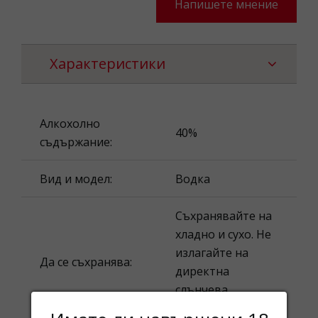
Напишете мнение
Характеристики
Алкохолно
40%
съдържание:
Вид и модел:
Водка
Съхранявайте на
хладно и сухо. Не
излагайте на
Да се съхранява:
директна
слънчева
светлина