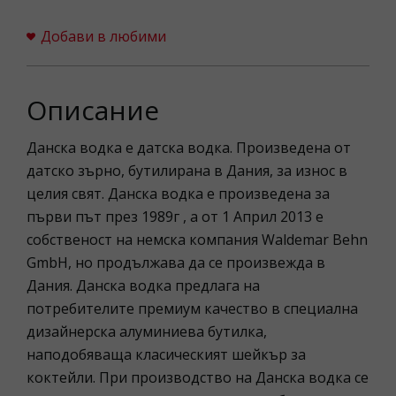
Добави в любими
Описание
Данска водка е датска водка. Произведена от
датско зърно, бутилирана в Дания, за износ в
целия свят. Данска водка е произведена за
първи път през 1989г , а от 1 Април 2013 е
собственост на немска компания Waldemar Behn
GmbH, но продължава да се произвежда в
Дания. Данска водка предлага на
потребителите премиум качество в специална
дизайнерска алуминиева бутилка,
наподобяваща класическият шейкър за
коктейли. При производство на Данска водка се