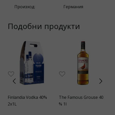
Произход:
Германия
Подобни продукти
2%
Finlandia Vodka 40%
The Famous Grouse 40
Ma
2x1L
% 1l
Bo
1L