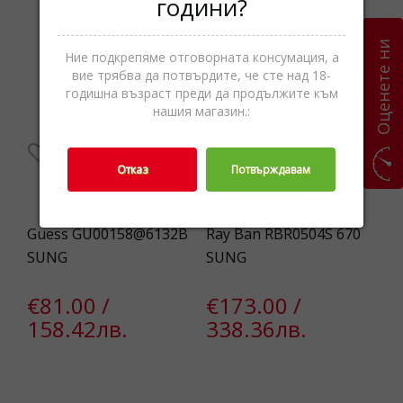
години?
Оценете ни
Ние подкрепяме отговорната консумация, а
вие трябва да потвърдите, че сте над 18-
годишна възраст преди да продължите към
нашия магазин.:
Отказ
Потвърждавам
8/S
Guess GU00158@6132B
Ray Ban RBR0504S 670
De
SUNG
SUNG
30
€81.00 /
€173.00 /
€
158.42лв.
338.36лв.
9