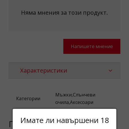
Няма мнения за този продукт.
Напишете мнение
Характеристики
Мъжки,Слънчеви
Категории
очила,Аксесоари
Имате ли навършени 18
Подобни продукти