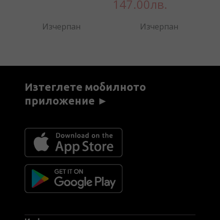
147.00лв.
Изчерпан
Изчерпан
Изтеглете мобилното
приложение ►