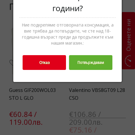
Подобни продукти
години?
Оценете ни
Ние подкрепяме отговорната консумация, а
-30%
вие трябва да потвърдите, че сте над 18-
годишна възраст преди да продължите към
нашия магазин.:
Отказ
Потвърждавам
Guess GIF200WOL03
Valentino VBS8GT09 L28
Ca
STO L GLO
CSO
Me
€60.84 /
€106.86 /
€
119.00лв.
209.00лв.
3
€75.16 /