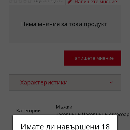
Напишете мнение
Още не е оценен
Няма мнения за този продукт.
Напишете мнение
Характеристики
Мъжки
Категории
часовници,Часовници,Аксесоар
Имате ли навършени 18