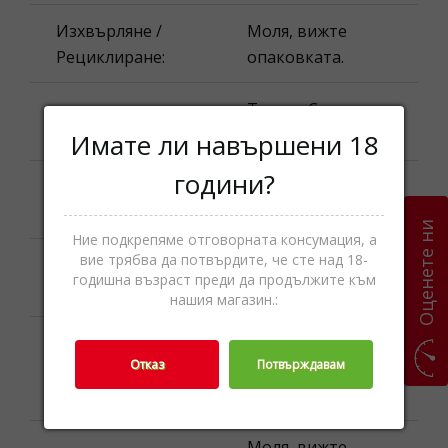
Изхвърляне /
Моля, вижте
Рециклиране:
опаковката.
Текила,Спиртни
Категории
напитки
Имате ли навършени 18
години?
Наименование
Herradura
на продукта:
Reposado
Оценете ни
Ние подкрепяме отговорната консумация, а
вие трябва да потвърдите, че сте над 18-
Моля, вижте
Най-добър до:
годишна възраст преди да продължите към
опаковката.
нашия магазин.:
Номинално
Отказ
Потвърждавам
количество
0.7 л. ℮
(обем):
Моля, вижте