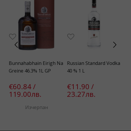
Bunnahabhain Eirigh Na
Russian Standard Vodka
Be
Greine 46.3% 1L GP
40 % 1 L
10
в.
€60.84 /
€11.90 /
€
119.00лв.
23.27лв.
1
Изчерпан