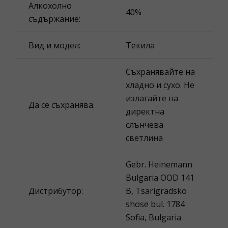
Алкохолно
40%
съдържание:
Вид и модел:
Текила
Съхранявайте на
хладно и сухо. Не
излагайте на
Да се съхранява:
директна
слънчева
светлина
Gebr. Heinemann
Bulgaria OOD 141
Дистрибутор:
B, Tsarigradsko
shose bul. 1784
Sofia, Bulgaria