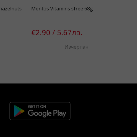
 hazelnuts
Mentos Vitamins sfree 68g
VAS
€2.90 / 5.67лв.
€2
Изчерпан