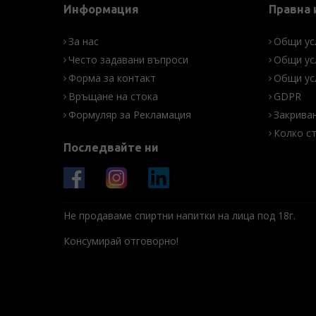
Информация
Правна
За нас
Общи ус
Често задавани въпроси
Общи ус
Форма за контакт
Общи ус
Връщане на стока
GDPR
Формуляр за Рекламация
Закрива
Колко с
Последвайте ни
Не продаваме спиртни напитки на лица под 18г.
Консумирай отговорно!