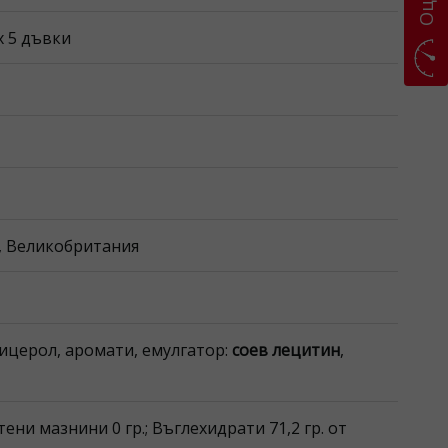
x 5 дъвки
on, Великобритания
ицерол, аромати, емулгатор:
соев
лецитин
,
ени мазнини 0 гр.; Въглехидрати 71,2 гр. от