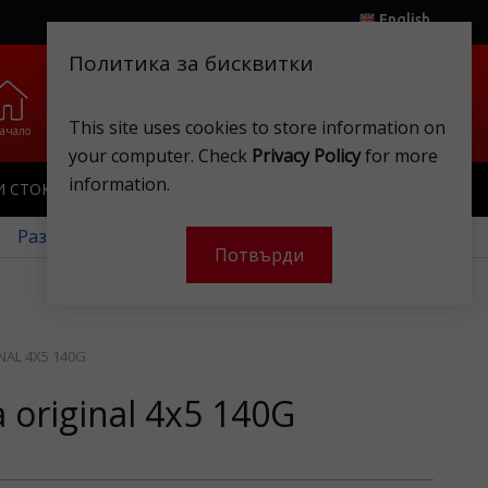
English
Политика за бисквитки
0
0
This site uses cookies to store information on
ачало
Любими
Магазини
Клубна карта
Акаунт
Кошница
your computer. Check
Privacy Policy
for more
information.
И СТОКИ
ИГРАЧКИ
КЛУБНА КАРТА
 Разгледайте нашите месечни оферти!
Потвърди
NAL 4X5 140G
original 4x5 140G