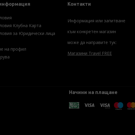
 информация
Контакти
ловия
Информация или запитване
ловия Клубна Карта
към конкретен магазин
ловия за Юридически лица
може да направите тук:
не на профил
Магазини Travel FREE
трува
Начини на плащане