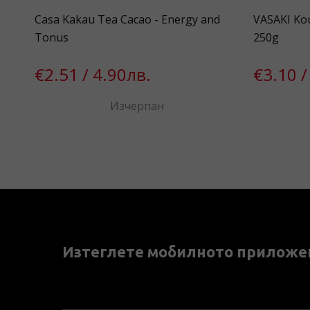
Casa Kakau Tea Cacao - Energy and
VASAKI Kou
Tonus
250g
€2.51 / 4.90лв.
€3.10 /
Изчерпан
Изтеглете мобилното приложе