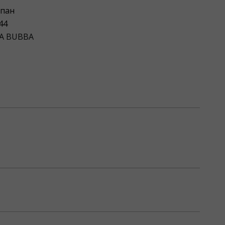
пан
44
A BUBBA