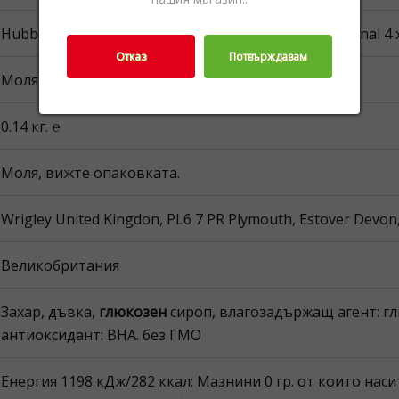
Hubba Bubba MW Multipack Small Мултипакет Original 4 
Отказ
Потвърждавам
Моля, вижте опаковката.
0.14 кг. ℮
Моля, вижте опаковката.
Wrigley United Kingdon, PL6 7 PR Plymouth, Estover Dev
Великобритания
Захар, дъвка,
глюкозен
сироп, влагозадържащ агент: гл
антиоксидант: BHA. без ГМО
Енергия 1198 кДж/282 ккал; Мазнини 0 гр. от които насит