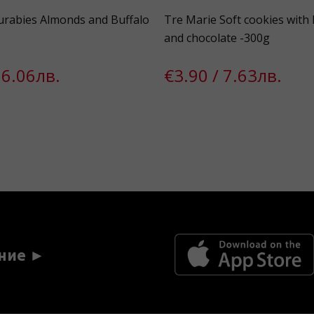
rabies Almonds and Buffalo
Tre Marie Soft cookies with
and chocolate -300g
 6.06лв.
€3.90 / 7.63лв.
ние ►