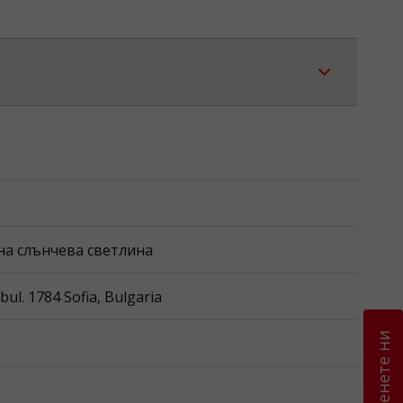
тна слънчева светлина
l. 1784 Sofia, Bulgaria
Оценете ни