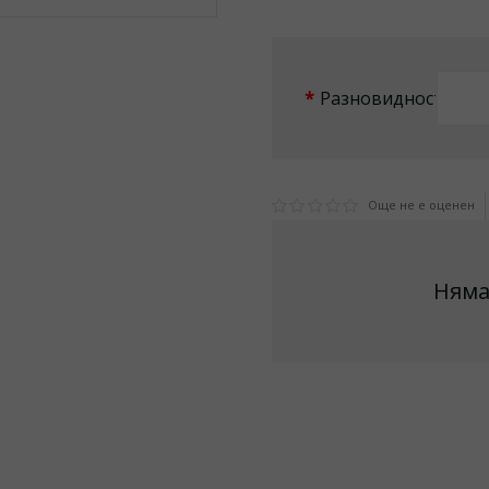
Разновидност
Още не е оценен
Няма