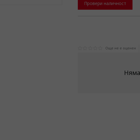
Провери наличност
Още не е оценен
Няма