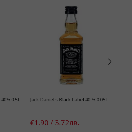
 40% 0.5L
Jack Daniel s Black Label 40 % 0.05l
Flo
€1.90 / 3.72лв.
€4