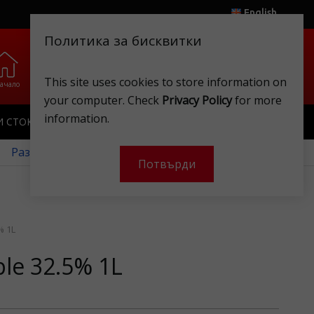
English
Политика за бисквитки
0
0
This site uses cookies to store information on
ачало
Любими
Магазини
Клубна карта
Акаунт
Кошница
your computer. Check
Privacy Policy
for more
information.
И СТОКИ
ИГРАЧКИ
КЛУБНА КАРТА
 Разгледайте нашите месечни оферти!
Потвърди
% 1L
le 32.5% 1L