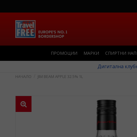
ПРОМОЦИИ
МАРКИ
СПИРТНИ НА
Дигитална клубн
JIM BEAM APPLE 32.5% 1L