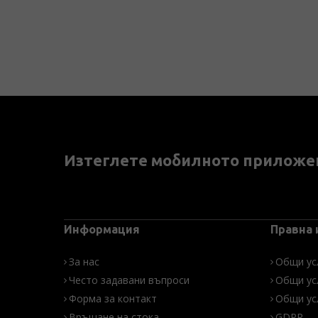
Изтеглете мобилното приложе
Информация
Правна
За нас
Общи ус
Често задавани въпроси
Общи ус
Форма за контакт
Общи ус
Връщане на стока
GDPR