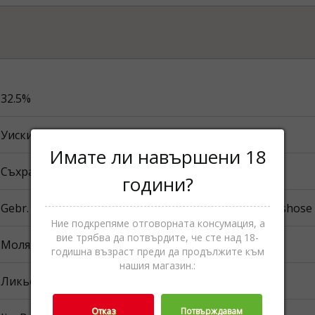
32.5%
Уиски
Имате ли навършени 18
Съхранявайте на хладно и сухо.
години?
Gebr. Heinemann Bulgaria OOD 141 B, Tsarigradsko shose bu
Ние подкрепяме отговорната консумация, а
вие трябва да потвърдите, че сте над 18-
Моля, вижте опаковката.
годишна възраст преди да продължите към
нашия магазин.:
Ликьори,Спиртни напитки
Отказ
Потвърждавам