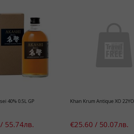
sei 40% 0.5L GP
Khan Krum Antique XO 22YO
/ 55.74лв.
€25.60 / 50.07лв.