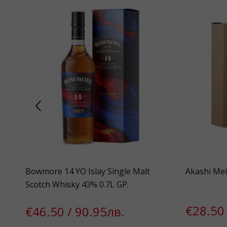
Bowmore 14 YO Islay Single Malt
Akashi Mei
Scotch Whisky 43% 0.7L GP.
€28.50 
€46.50 / 90.95лв.