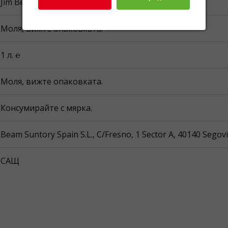
Jim Beam
Моля, вижте опаковката.
1 л. ℮
Моля, вижте опаковката.
Консумирайте с мярка.
Beam Suntory Spain S.L., C/Fresno, 1 Sector A, 40140 Segov
САЩ