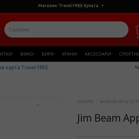
Магазин: Travel FREE Кулата
Н
ПИТКИ
ВИНО
БИРА
ХРАНИ
АКСЕСОАРИ
СПОРТН
а карта Travel FREE
%
JIM BEAM APPLE 32.5
-
Jim Beam App