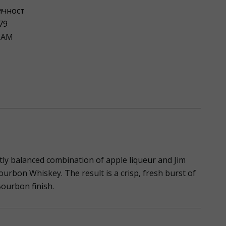
ичност
79
EAM
tly balanced combination of apple liqueur and Jim
rbon Whiskey. The result is a crisp, fresh burst of
ourbon finish.