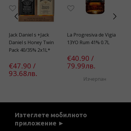
Jack Daniel s +Jack
La Progresiva de Vigia
Me
Daniel s Honey Twin
13YO Rum 41% 0.7L
0.
Pack 40/35% 2x1L*
€40.90 /
€
€47.90 /
79.99лв.
9
93.68лв.
Изчерпан
Изтеглете мобилното
приложение ►