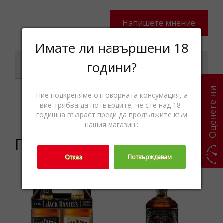
Напишете мнение
Имате ли навършени 18
Характеристики
години?
Оценете ни
Ние подкрепяме отговорната консумация, а
вие трябва да потвърдите, че сте над 18-
Категории
Ром,Спиртни напитки
годишна възраст преди да продължите към
нашия магазин.:
Подобни продукти
Отказ
Потвърждавам