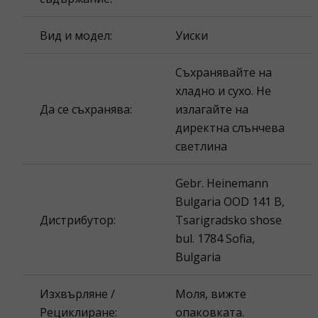
Вид и модел:
Уиски
Съхранявайте на
хладно и сухо. Не
Да се съхранява:
излагайте на
директна слънчева
светлина
Gebr. Heinemann
Bulgaria OOD 141 B,
Дистрибутор:
Tsarigradsko shose
bul. 1784 Sofia,
Bulgaria
Изхвърляне /
Моля, вижте
Рециклиране:
опаковката.