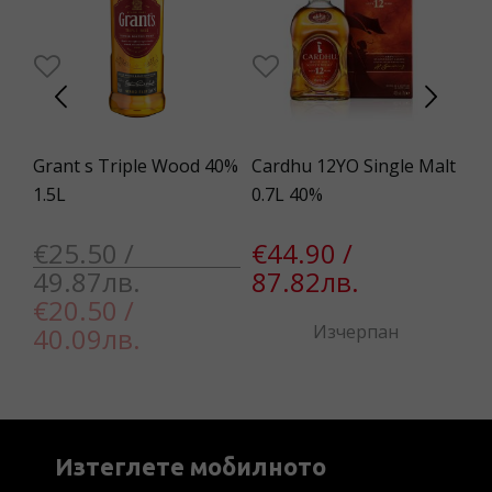
7L
Grant s Triple Wood 40%
Cardhu 12YO Single Malt
De
1.5L
0.7L 40%
Wh
€25.50 /
€44.90 /
€
49.87лв.
87.82лв.
5
€20.50 /
Изчерпан
40.09лв.
Изтеглете мобилното