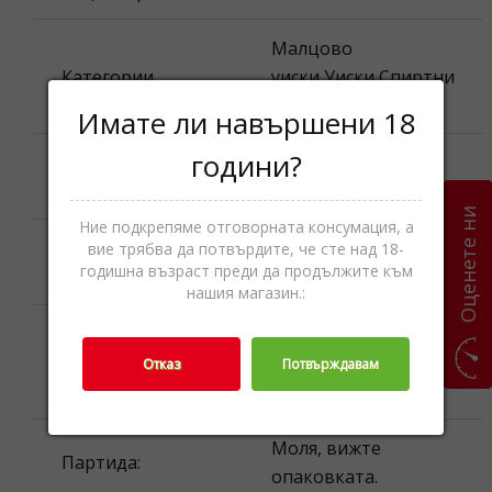
Малцовo
Категории
уиски,Уиски,Спиртни
напитки
Имате ли навършени 18
години?
Наименование
Laphroaig Px Cask
на продукта:
Оценете ни
Ние подкрепяме отговорната консумация, а
Моля, вижте
вие трябва да потвърдите, че сте над 18-
Най-добър до:
годишна възраст преди да продължите към
опаковката.
нашия магазин.:
Номинално
количество
1 л. ℮
Отказ
Потвърждавам
(обем):
Моля, вижте
Партида:
опаковката.