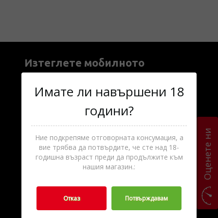
Изтеглете мобилното
приложение ►
Имате ли навършени 18
години?
Оценете ни
Ние подкрепяме отговорната консумация, а
вие трябва да потвърдите, че сте над 18-
годишна възраст преди да продължите към
нашия магазин.:
Информация
Отказ
Потвърждавам