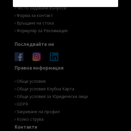
За нас
Често задавани въпроси
Форма за контакт
Връщане на стока
Формуляр за Рекламация
Последвайте ни
Правна информация
Общи условия
Общи условия Клубна Карта
Общи условия за Юридически лица
GDPR
Закриване на профил
Колко струва
Контакти