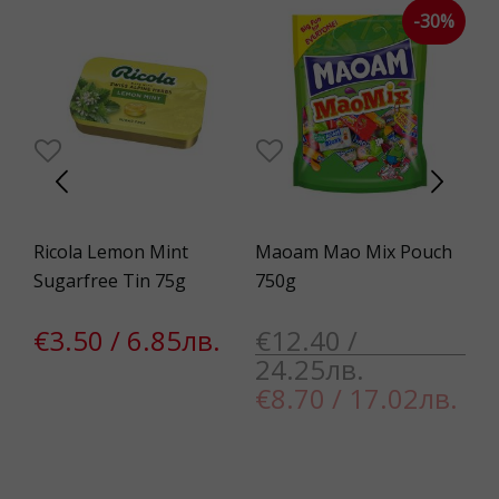
-30%
Ricola Lemon Mint
Maoam Mao Mix Pouch
M&
Sugarfree Tin 75g
750g
16
в.
€3.50 / 6.85лв.
€12.40 /
€
24.25лв.
€8.70 / 17.02лв.