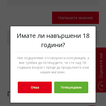
Напишете мнение
Имате ли навършени 18
Характеристики
години?
Оценете ни
Шоколади и
Ние подкрепяме отговорната консумация, а
вие трябва да потвърдите, че сте над 18-
шоколадови
Категории
годишна възраст преди да продължите към
бонбони,Захарни
нашия магазин.:
изделия,Храни
Отказ
Потвърждавам
Подобни продукти