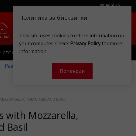
English
Политика за бисквитки
0
0
.
.
This site uses cookies to store information on
ачало
Любими
Магазини
Клубна карта
Акаунт
Кошница
your computer. Check
Privacy Policy
for more
information.
И СТОКИ
ИГРАЧКИ
КЛУБНА КАРТА
 Разгледайте нашите месечни оферти!
Потвърди
 MOZZARELLA, TOMATOES AND BASIL
s with Mozzarella,
 Basil