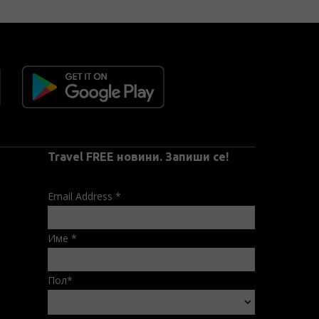
Travel FREE новини. Запиши се!
Email Address
*
Име
*
Пол
*