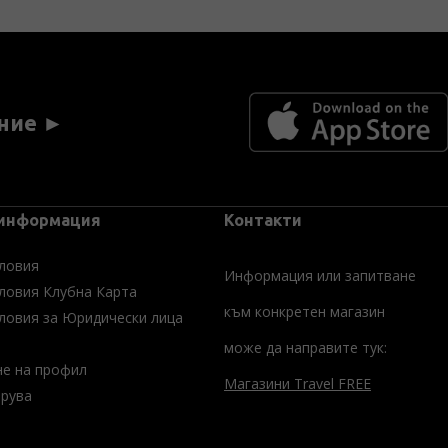
ние ►
 информация
Контакти
ловия
Информация или запитване
ловия Клубна Карта
към конкретен магазин
ловия за Юридически лица
може да направите тук:
не на профил
Магазини Travel FREE
трува