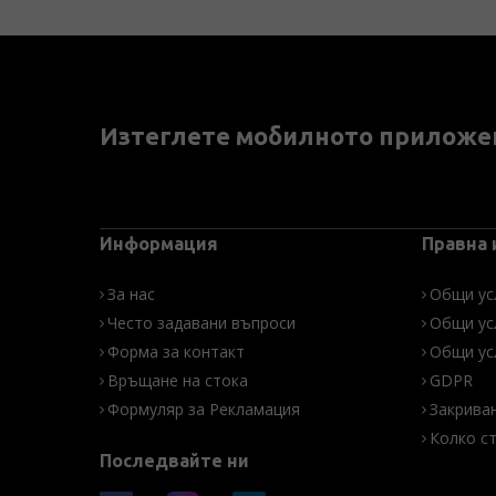
Изтеглете мобилното приложе
Информация
Правна
За нас
Общи ус
Често задавани въпроси
Общи ус
Форма за контакт
Общи ус
Връщане на стока
GDPR
Формуляр за Рекламация
Закрива
Колко с
Последвайте ни