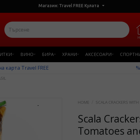
Магазин: Travel FREE Кулата
Н
ПИТКИ
ВИНО
БИРА
ХРАНИ
АКСЕСОАРИ
СПОРТН
а карта Travel FREE
%
SIL
SCALA CRACKERS WITH
-
Scala Cracker
Tomatoes and