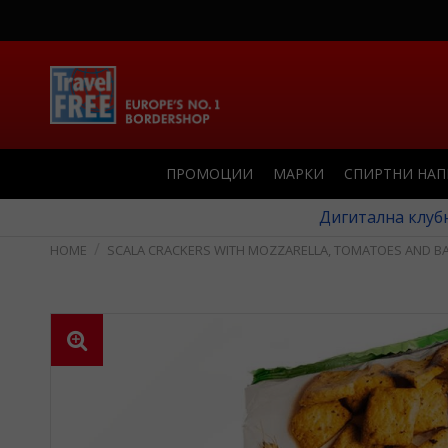
ПРОМОЦИИ
МАРКИ
СПИРТНИ НА
Дигитална клубн
SCALA CRACKERS WITH MOZZARELLA, TOMATOES AND BA