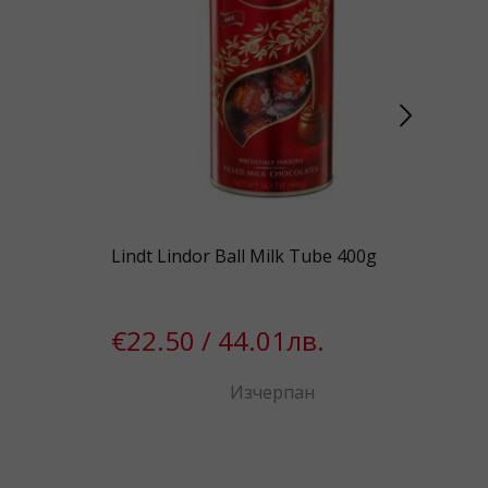
Lindt Lindor Ball Milk Tube 400g
Rif
€22.50 / 44.01лв.
€8
Изчерпан