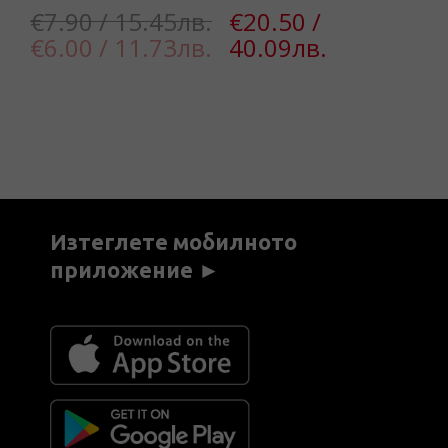
€7.90 / 15.45лв.
€20.50 /
€6.00 / 11.73лв.
40.09лв.
€
2
Изтеглете мобилното
приложение ►