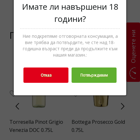
Червено
Имате ли навършени 18
Категории
Вино,Винo,Вино
години?
Подобни продукти
Оценете ни
Ние подкрепяме отговорната консумация, а
вие трябва да потвърдите, че сте над 18-
годишна възраст преди да продължите към
нашия магазин.:
-24%
Отказ
Потвърждавам
Torresella Pinot Grigio
Bottega Prosecco Gold
Sa
.75
Venezia DOC 0.75L
0.75L
Ch
Bi