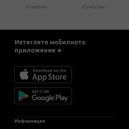
2
Изчерпан
Изчерпан
Изтеглете мобилното
приложение ►
Информация