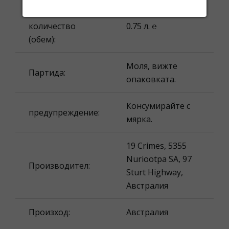
Номинално
количество
0.75 л. ℮
(обем):
Моля, вижте
Партида:
опаковката.
Консумирайте с
предупреждение:
мярка.
19 Crimes, 5355
Nuriootpa SA, 97
Производител:
Sturt Highway,
Австралия
Произход:
Австралия