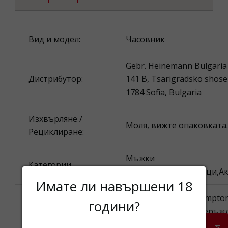
Вид и модел:
Часовник
Gebr. Heinemann Bulgari
Дистрибутор:
141 B, Tsarigradsko shose 
1784 Sofia, Bulgaria
Изхвърляне /
Моля, вижте опаковката.
Рециклиране:
Мъжки
Категории
часовници,Часовници,Ак
Имате ли навършени 18
Armani Exchange Hampt
години?
Наименование
Часовник Корпус: неръж
на продукта:
стомана, Каишка: неръж