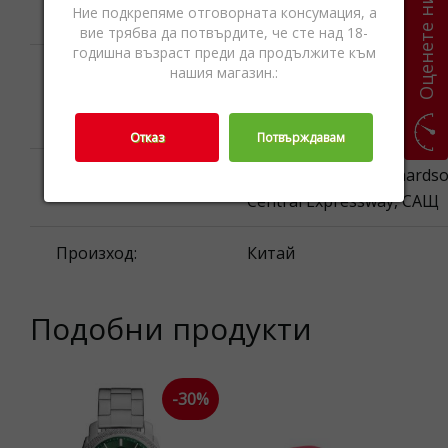
Оценете ни
Ние подкрепяме отговорната консумация, а
стомана Да, включена е
вие трябва да потвърдите, че сте над 18-
годишна възраст преди да продължите към
Внимание! Може да съд
нашия магазин.:
предупреждение:
части които могат да се
погълнат.
Отказ
Потвърждавам
Fossil Inc., 75080 Richardso
Производител:
Central Expressway, САЩ
Произход:
Китай
Подобни продукти
-30%