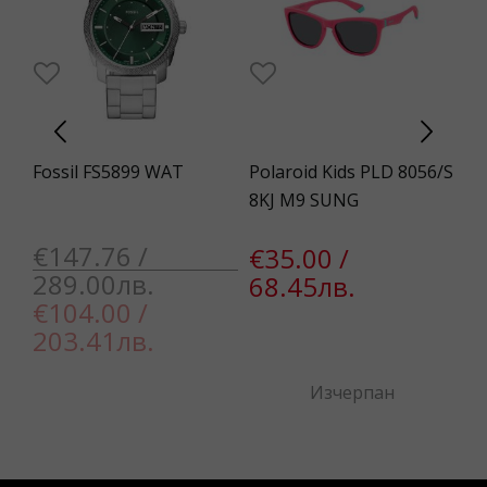
Fossil FS5899 WAT
Polaroid Kids PLD 8056/S
Gu
8KJ M9 SUNG
S
€147.76 /
€35.00 /
€
289.00лв.
68.45лв.
6
€104.00 /
€
203.41лв.
4
Изчерпан