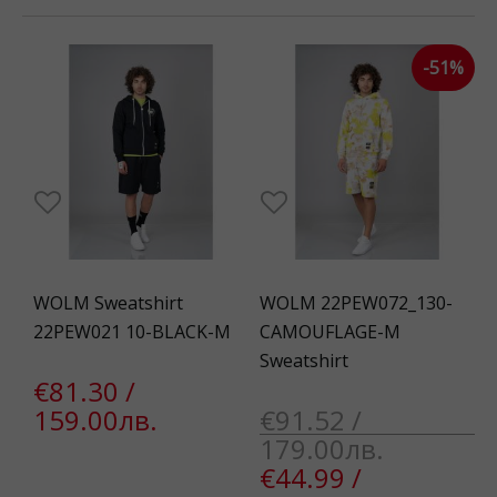
-51%
WOLM Sweatshirt
WOLM 22PEW072_130-
22PEW021 10-BLACK-M
CAMOUFLAGE-M
Sweatshirt
€81.30 /
159.00лв.
€91.52 /
179.00лв.
€44.99 /