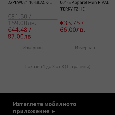
22PEW021 10-BLACK-L
001-S Apparel Men RIVAL
TERRY FZ HD
€81.30 /
159.00лв.
€33.75 /
€44.48 /
66.00лв.
87.00лв.
Изчерпан
Изчерпан
Показва 1 до 8 от 8 (1 страници)
Изтеглете мобилното
приложение ►