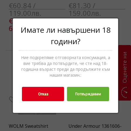
€60.84 /
€81.30 /
119.00лв.
159.00лв.
€32.21 /
€44.48 /
63.00лв.
87.00лв.
Имате ли навършени 18
години?
Изчерпан
Изчерпан
Оценете ни
Ние подкрепяме отговорната консумация, а
вие трябва да потвърдите, че сте над 18-
-45%
-0%
годишна възраст преди да продължите към
нашия магазин.:
Отказ
Потвърждавам
WOLM Sweatshirt
Under Armour 1361606-