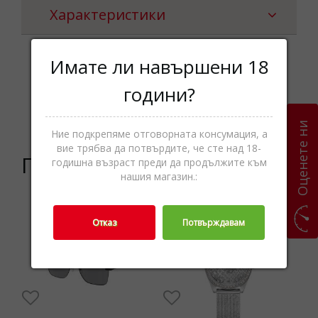
Характеристики
Имате ли навършени 18
Чанти за през
години?
Категории
рамо,Дамски
чанти,Чанти,Аксесоари
Оценете ни
Ние подкрепяме отговорната консумация, а
вие трябва да потвърдите, че сте над 18-
Подобни продукти
годишна възраст преди да продължите към
нашия магазин.:
0%
Отказ
Потвърждавам