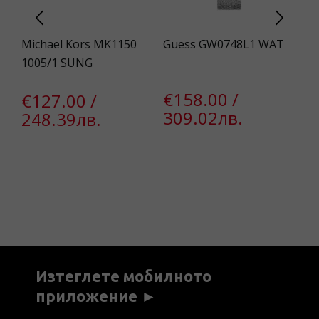
Michael Kors MK1150
Guess GW0748L1 WAT
Gu
1005/1 SUNG
S
€158.00 /
€127.00 /
€
309.02лв.
248.39лв.
4
€
3
Изтеглете мобилното
приложение ►