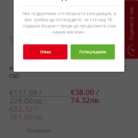
-30%
Оценете ни
Ние подкрепяме отговорната консумация, а
вие трябва да потвърдите, че сте над 18-
годишна възраст преди да продължите към
нашия магазин.:
Отказ
Потвърждавам
Valentino VBS8PA09 991
Pilgrim 822412002 BRAC
Gu
CSO
€38.00 /
€
€117.09 /
74.32лв.
3
229.00лв.
€82.32 /
161.00лв.
Изчерпан