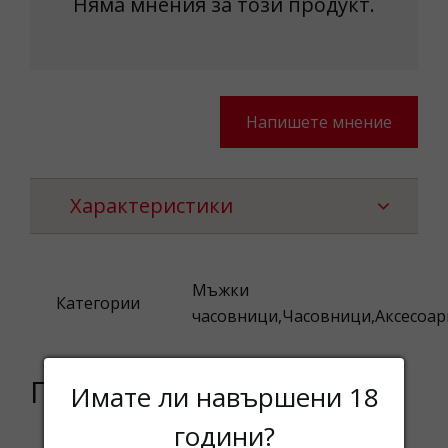
Няма мнения за този продукт.
Напишете мнение
Характеристики
Мъжки
Категории
часовници,Часовници,Аксесоар
Подобни продукти
Имате ли навършени 18
години?