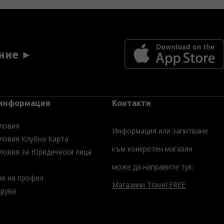
ние ►
 информация
Контакти
ловия
Информация или запитване
ловия Клубна Карта
към конкретен магазин
ловия за Юридически лица
може да направите тук:
не на профил
Магазини Travel FREE
трува