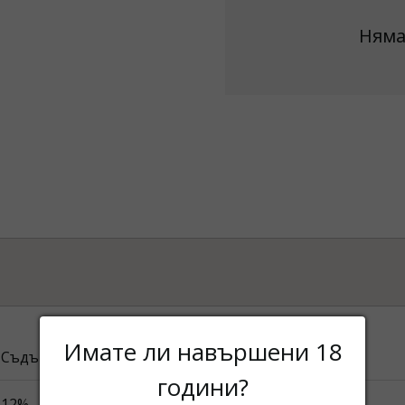
Няма
Имате ли навършени 18
Съдържа сулфити.
години?
12%