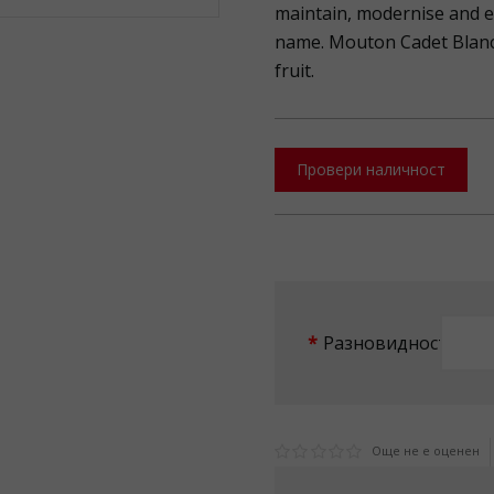
maintain, modernise and e
name. Mouton Cadet Blanc r
fruit.
Провери наличност
Разновидност
Още не е оценен