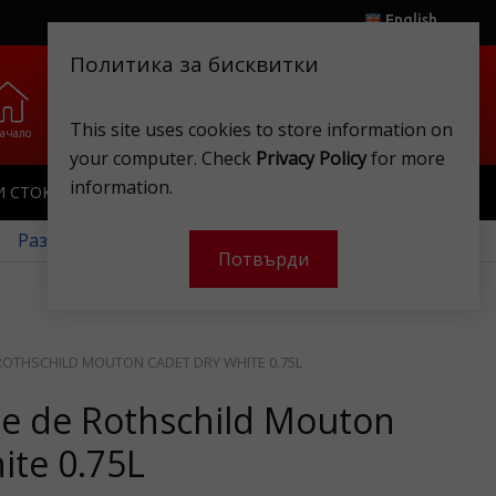
English
Политика за бисквитки
0
0
This site uses cookies to store information on
ачало
Любими
Магазини
Клубна карта
Акаунт
Кошница
your computer. Check
Privacy Policy
for more
information.
И СТОКИ
ИГРАЧКИ
КЛУБНА КАРТА
 Разгледайте нашите месечни оферти!
Потвърди
ROTHSCHILD MOUTON CADET DRY WHITE 0.75L
pe de Rothschild Mouton
ite 0.75L