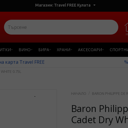
Магазин: Travel FREE Кулата
Н
ПИТКИ
ВИНО
БИРА
ХРАНИ
АКСЕСОАРИ
СПОРТН
а карта Travel FREE
%
WHITE 0.75L
BARON PHILIPPE DE 
-
Baron Philip
Cadet Dry Wh