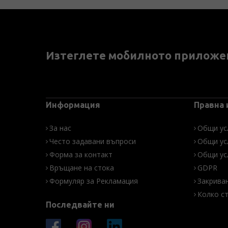
Изтеглете мобилното приложе
Информация
Правна
За нас
Общи ус
Често задавани въпроси
Общи ус
Форма за контакт
Общи ус
Връщане на стока
GDPR
Формуляр за Рекламация
Закрива
Колко с
Последвайте ни