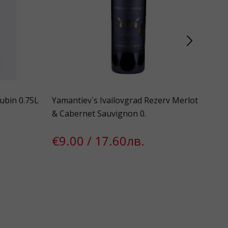
ubin 0.75L
Yamantiev`s Ivailovgrad Rezerv Merlot
Fre
& Cabernet Sauvignon 0.
dry 
€9.00 / 17.60лв.
€8