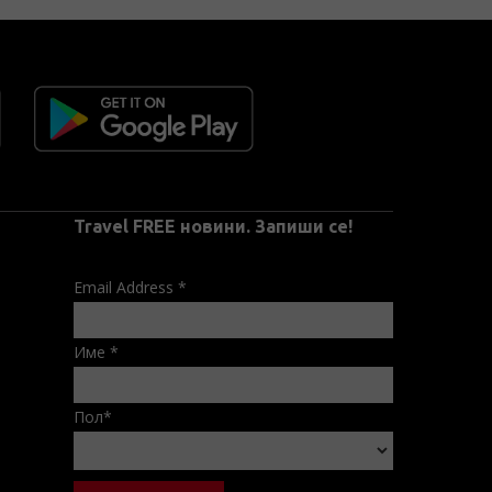
Travel FREE новини. Запиши се!
Email Address
*
Име
*
Пол
*