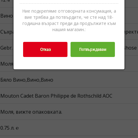
Ние подкрепяме отговорната консумация, а
Вино
вие трябва да потвърдите, че сте над 18-
годишна възраст преди да продължите към
нашия магазин.:
Съхранявайте на хладно и сухо. Не излагайте на дирек
Gebr. Heinemann Bulgaria OOD 141 B, Tsarigradsko shose bu
Отказ
Потвърждавам
Моля, вижте опаковката.
Бяло Вино,Винo,Вино
Mouton Cadet Baron Philippe de Rothschild AOC
Моля, вижте опаковката.
0.75 л. ℮