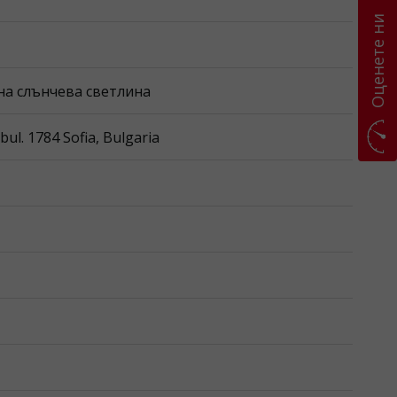
Оценете ни
тна слънчева светлина
l. 1784 Sofia, Bulgaria