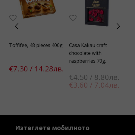
Toffifee, 48 pieces 400g
Casa Kakau craft
To
chocolate with
raspberries 70g.
€7.30 / 14.28лв.
€
€4.50 / 8.80лв.
€3.60 / 7.04лв.
Изтеглете мобилното