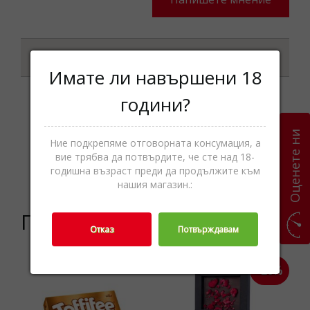
Характеристики
Имате ли навършени 18
години?
Шоколади и
шоколадови
Оценете ни
Категории
Ние подкрепяме отговорната консумация, а
бонбони,Захарни
вие трябва да потвърдите, че сте над 18-
изделия,Храни
годишна възраст преди да продължите към
нашия магазин.:
Подобни продукти
Отказ
Потвърждавам
-20%