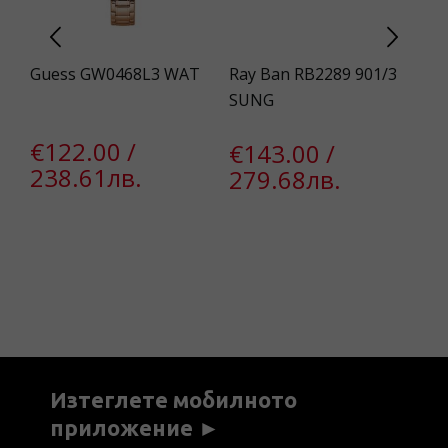
T
Guess GW0468L3 WAT
Ray Ban RB2289 901/3
Pi
SUNG
€122.00 /
€
€143.00 /
238.61лв.
5
279.68лв.
Изтеглете мобилното
приложение ►