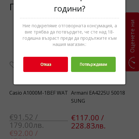
Подобни продукти
години?
Оценете ни
Ние подкрепяме отговорната консумация, а
5%
--1%
вие трябва да потвърдите, че сте над 18-
годишна възраст преди да продължите към
нашия магазин.:
Отказ
Потвърждавам
T
Casio A1000M-1BEF WAT
Armani EA4225U 50018
Fe
SUNG
€91.52 /
€
€117.00 /
179.00лв.
1
228.83лв.
€92.00 /