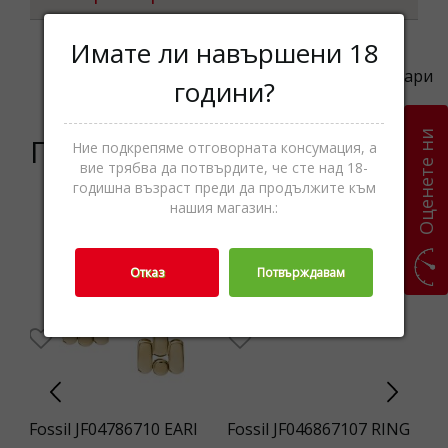
Имате ли навършени 18
Категории
Колиета,Бижутерия,Аксесоари
години?
Оценете ни
Подобни продукти
Ние подкрепяме отговорната консумация, а
вие трябва да потвърдите, че сте над 18-
годишна възраст преди да продължите към
нашия магазин.:
Отказ
Потвърждавам
Fossil JF04786710 EARI
Fossil JF046867107 RING
Em