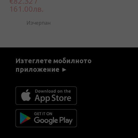
€82.32 /
161.00лв.
Изчерпан
Изтеглете мобилното
приложение ►