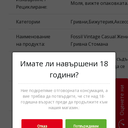
Моля, вижте опаковката.
Рециклиране:
Категории
Гривни,Бижутерия,Аксес
Наименование
Fossil Vintage Casual Жен
на продукта:
Гривна Стомана
Внимание! Може да съд
Имате ли навършени 18
предупреждение:
части които могат да се
години?
погълнат.
Оценете ни
Fossil Inc., 75080 Richards
Ние подкрепяме отговорната консумация, а
Производител:
901 S. Central Expressway,
вие трябва да потвърдите, че сте над 18-
годишна възраст преди да продължите към
САЩ
нашия магазин.:
Произход:
Китай
Отказ
Потвърждавам