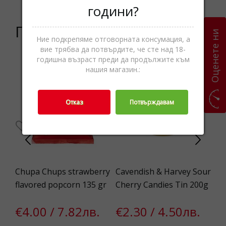
години?
Подобни продукти
Оценете ни
Ние подкрепяме отговорната консумация, а
вие трябва да потвърдите, че сте над 18-
годишна възраст преди да продължите към
нашия магазин.:
Отказ
Потвърждавам
Chupa Chups strawberry
Cavendish & Harvey Sour
Li
flavored popcorn 135 gr
Cherry Candies Tin 200g
Mi
€4.00 / 7.82лв.
€2.30 / 4.50лв.
€
4