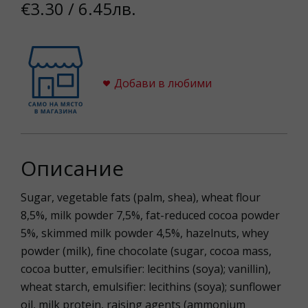
€3.30 / 6.45лв.
Добави в любими
Описание
Sugar, vegetable fats (palm, shea), wheat flour
8,5%, milk powder 7,5%, fat-reduced cocoa powder
5%, skimmed milk powder 4,5%, hazelnuts, whey
powder (milk), fine chocolate (sugar, cocoa mass,
cocoa butter, emulsifier: lecithins (soya); vanillin),
wheat starch, emulsifier: lecithins (soya); sunflower
oil, milk protein, raising agents (ammonium