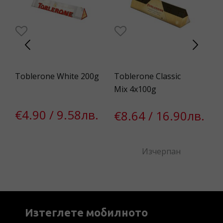
Toblerone White 200g
Toblerone Classic
Nu
Mix 4x100g
€4.90 / 9.58лв.
€
€8.64 / 16.90лв.
Изчерпан
Изтеглете мобилното