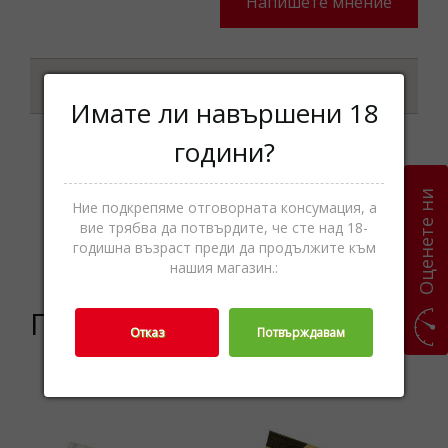
Напишете мнение
Характеристики
Имате ли навършени 18
години?
Шоколади и
шоколадови
Оценете ни
Категории
Ние подкрепяме отговорната консумация, а
бонбони,Захарни
вие трябва да потвърдите, че сте над 18-
изделия,Храни
годишна възраст преди да продължите към
нашия магазин.:
Подобни продукти
Отказ
Потвърждавам