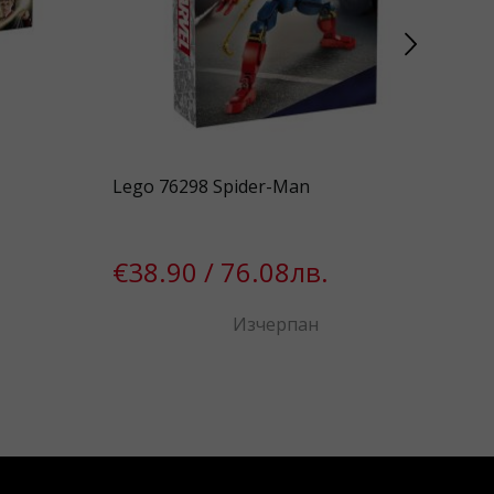
Lego 76298 Spider-Man
Leg
Orc
€38.90 / 76.08лв.
€5
Изчерпан