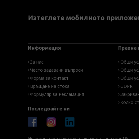
Изтеглете мобилното приложе
Информация
Правна
За нас
Общи ус
Често задавани въпроси
Общи ус
Форма за контакт
Общи ус
Връщане на стока
GDPR
Формуляр за Рекламация
Закрива
Колко с
Последвайте ни
Не продаваме спиртни напитки на лица под 18г.