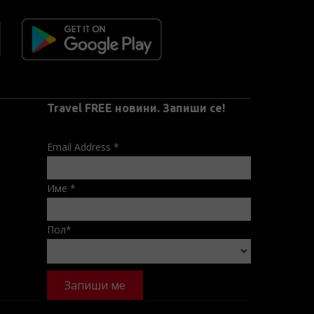
Travel FREE новини. Запиши се!
Email Address
*
Име
*
Пол
*