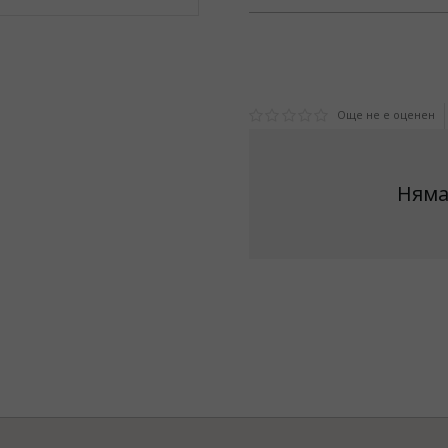
Още не е оценен
Няма