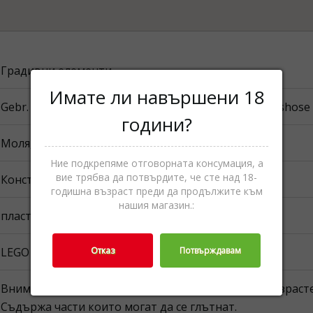
Градивни елементи
Имате ли навършени 18
Gebr. Heinemann Bulgaria OOD 141 B, Tsarigradsko shose bu
години?
Моля, вижте опаковката.
Ние подкрепяме отговорната консумация, а
вие трябва да потвърдите, че сте над 18-
Конструктори,Играчки
годишна възраст преди да продължите към
нашия магазин.:
пластмаса
Отказ
Потвърждавам
LEGO Botanicals Унисекс
Внимание! Само за използване под надзора на възраст
Съдържа части които могат да се глътнат.