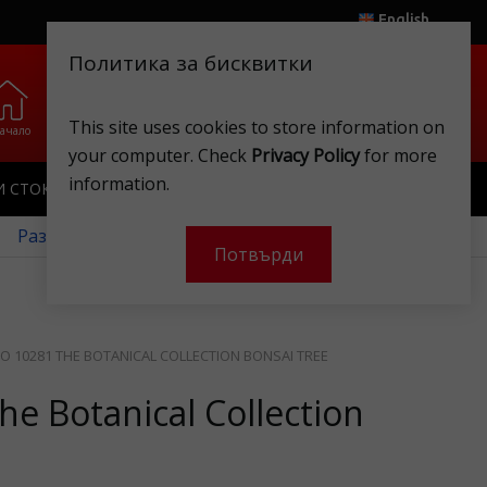
English
Политика за бисквитки
0
0
.
.
This site uses cookies to store information on
ачало
Любими
Магазини
Клубна карта
Акаунт
Кошница
your computer. Check
Privacy Policy
for more
information.
И СТОКИ
ИГРАЧКИ
КЛУБНА КАРТА
 Разгледайте нашите месечни оферти!
Потвърди
O 10281 THE BOTANICAL COLLECTION BONSAI TREE
e Botanical Collection