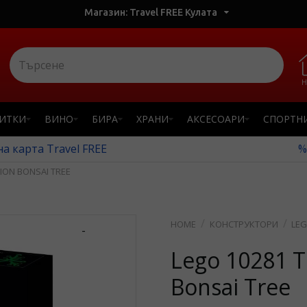
Магазин: Travel FREE Кулата
Н
ПИТКИ
ВИНО
БИРА
ХРАНИ
АКСЕСОАРИ
СПОРТН
а карта Travel FREE
%
ION BONSAI TREE
КОНСТРУКТОРИ
LEG
-
Lego 10281 Th
Bonsai Tree