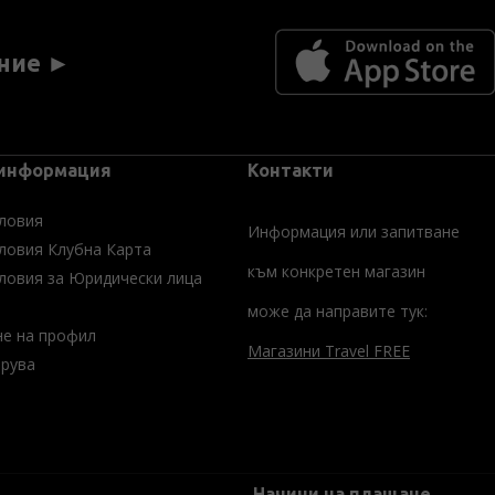
ние ►
 информация
Контакти
ловия
Информация или запитване
ловия Клубна Карта
към конкретен магазин
ловия за Юридически лица
може да направите тук:
не на профил
Магазини Travel FREE
трува
Начини на плащане