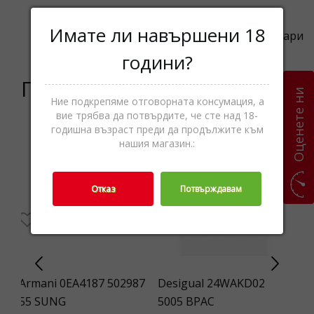
Имате ли навършени 18
Категории
Колиета,Бижутерия,Аксесоари
години?
Подобни продукти
Оценете ни
Ние подкрепяме отговорната консумация, а
вие трябва да потвърдите, че сте над 18-
годишна възраст преди да продължите към
-30%
нашия магазин.:
Отказ
Потвърждавам
Armani 0EA4187 502987
Desigual 24WAKD02
Gu
55 SUNG
5005 BPAC