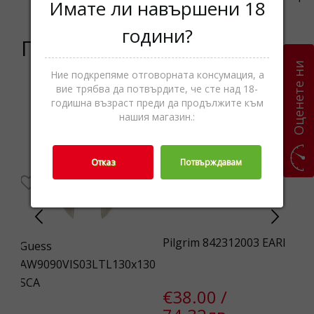
Имате ли навършени 18
години?
Подобни продукти
Оценете ни
Ние подкрепяме отговорната консумация, а
вие трябва да потвърдите, че сте над 18-
%
годишна възраст преди да продължите към
нашия магазин.:
Отказ
Потвърждавам
Pilgrim 842312003 EARI
Fo
Guess
AW9090VIS03LTL130x130
SCA
€38.00 /
€