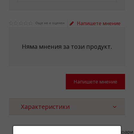
Напишете мнение
Още не е оценен
Няма мнения за този продукт.
Напишете мнение
Характеристики
Категории
Пръстени,Бижутерия,Аксесоари