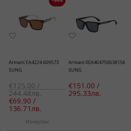
-44%
Armani EA4224 609573
Armani 0EA404750638156
SUNG
SUNG
€125.00 /
€151.00 /
244.48лв.
295.33лв.
€69.90 /
136.71лв.
Изчерпан