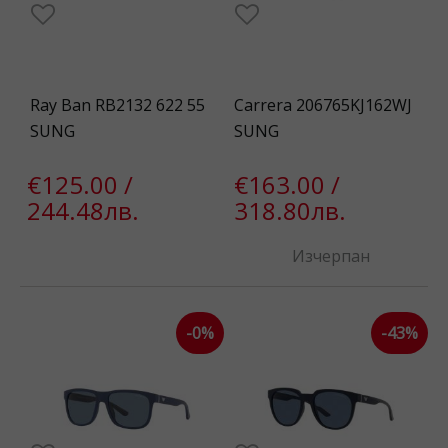
Ray Ban RB2132 622 55
Carrera 206765KJ162WJ
SUNG
SUNG
€125.00 /
€163.00 /
244.48лв.
318.80лв.
Изчерпан
-0%
-43%