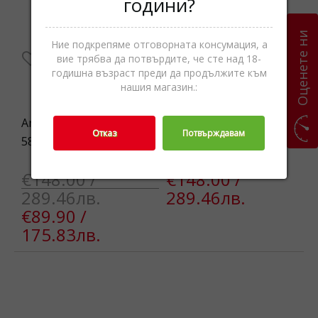
години?
Оценете ни
Ние подкрепяме отговорната консумация, а
вие трябва да потвърдите, че сте над 18-
годишна възраст преди да продължите към
нашия магазин.:
Armani 0EA4201 50882V
Armani EA4224 5017T3
Отказ
Потвърждавам
58 SUNG
SUNG
€148.00 /
€148.00 /
289.46лв.
289.46лв.
€89.90 /
175.83лв.