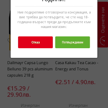
Оценете ни
Ние подкрепяме отговорната консумация, а
вие трябва да потвърдите, че сте над 18-
годишна възраст преди да продължите към
нашия магазин.:
Отказ
Потвърждавам
Dallmayr Capsa Lungo
Casa Kakau Tea Cacao -
Ka
Belluno 39 pcs aluminum
Energy and Tonus
Ch
capsules 218 g
€2.51 / 4.90лв.
€
€15.29 /
29.90лв.
Изчерпан
Изчерпан