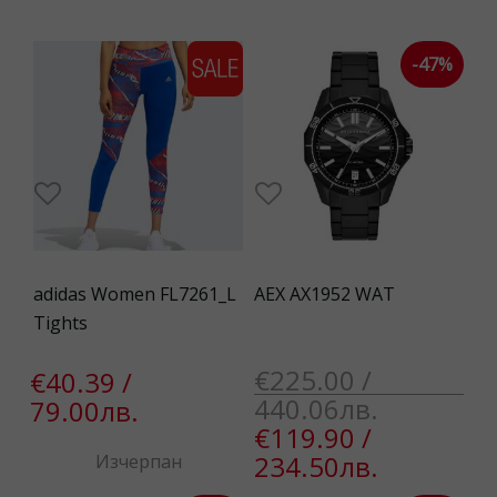
-47%
adidas Women FL7261_L
AEX AX1952 WAT
Tights
€225.00 /
€40.39 /
440.06лв.
79.00лв.
€119.90 /
234.50лв.
Изчерпан