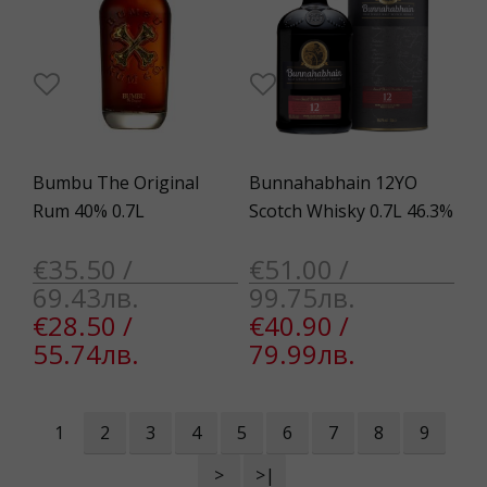
Bumbu The Original
Bunnahabhain 12YO
Rum 40% 0.7L
Scotch Whisky 0.7L 46.3%
€35.50 /
€51.00 /
69.43лв.
99.75лв.
€28.50 /
€40.90 /
55.74лв.
79.99лв.
1
2
3
4
5
6
7
8
9
>
>|