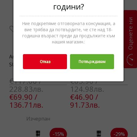
години?
Оценете ни
Ние подкрепяме отговорната консумация, а
вие трябва да потвърдите, че сте над 18-
годишна възраст преди да продължите към
нашия магазин.:
Armani EA4225U 60998
Beluga Transatlantic
Отказ
Потвърждавам
SUNG
Racing Vodka 40% 1L
€117.00 /
€63.90 /
228.83лв.
124.98лв.
€69.90 /
€46.90 /
136.71лв.
91.73лв.
Изчерпан
-15%
-29%