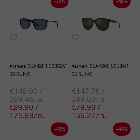
-39%
-46%
Armani 0EA4201 50882V
Armani 0EA4205 50586R
58 SUNG
55 SUNG
€148.00 /
€147.76 /
289.46лв.
289.00лв.
€89.90 /
€79.90 /
175.83лв.
156.27лв.
-43%
-44%