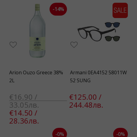
-14%
Arion Ouzo Greece 38%
Armani 0EA4152 58011W
2L
52 SUNG
€16.90 /
€125.00 /
33.05лв.
244.48лв.
€14.50 /
28.36лв.
-0%
-0%