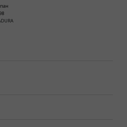
пан
98
ADURA