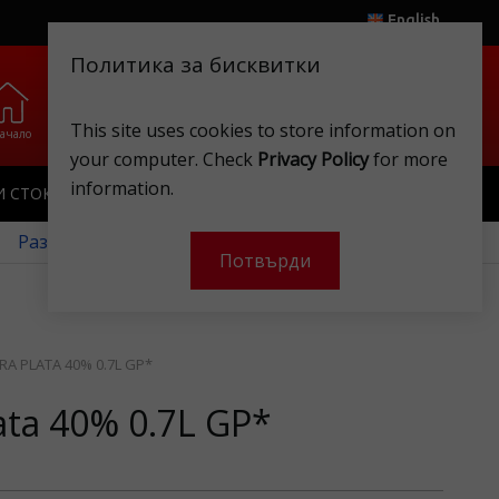
English
Политика за бисквитки
0
0
This site uses cookies to store information on
ачало
Любими
Магазини
Клубна карта
Акаунт
Кошница
your computer. Check
Privacy Policy
for more
information.
И СТОКИ
ИГРАЧКИ
КЛУБНА КАРТА
 Разгледайте нашите месечни оферти!
Потвърди
A PLATA 40% 0.7L GP*
ata 40% 0.7L GP*