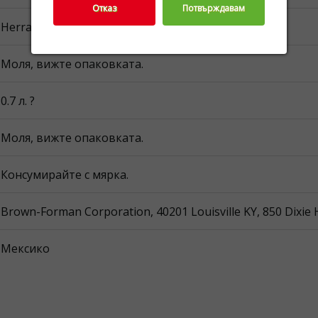
Отказ
Потвърждавам
Herradura Plata
Моля, вижте опаковката.
0.7 л. ?
Моля, вижте опаковката.
Консумирайте с мярка.
Brown-Forman Corporation, 40201 Louisville KY, 850 Dixie
Мексико