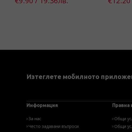
€9.90 / 19.36лв.
€12.20 
Изтеглете мобилното приложе
Информация
Правна
За нас
Общи ус
Често задавани въпроси
Общи ус