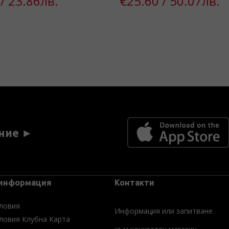
/ 23.86лв.
€25.60 / 50.07лв.
ние ►
 информация
Контакти
ловия
Информация или запитване
ловия Клубна Карта