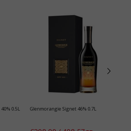
 40% 0.5L
Glenmorangie Signet 46% 0.7L
Ouz