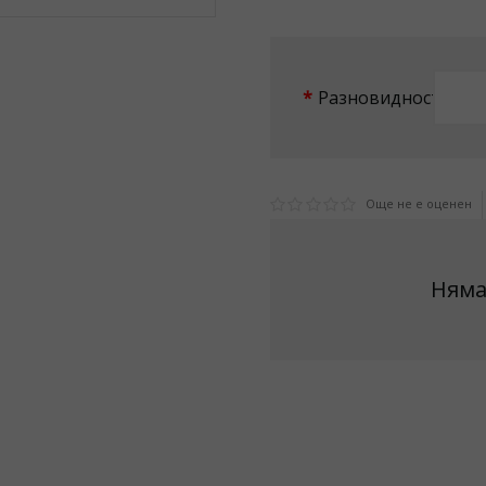
Разновидност
Още не е оценен
Няма