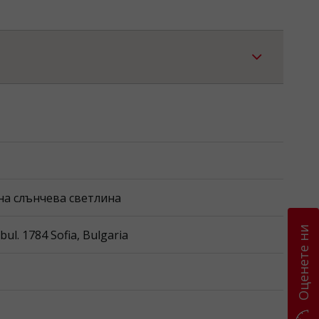
тна слънчева светлина
Оценете ни
l. 1784 Sofia, Bulgaria