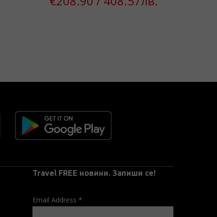
€208.90 / 408.57лв.
€1
€8
Travel FREE новини. Запиши се!
Email Address
*