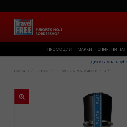
ПРОМОЦИИ
МАРКИ
СПИРТНИ НА
Дигитална клубн
ТЕКИЛА
HERRADURA PLATA 40% 0.7L GP*