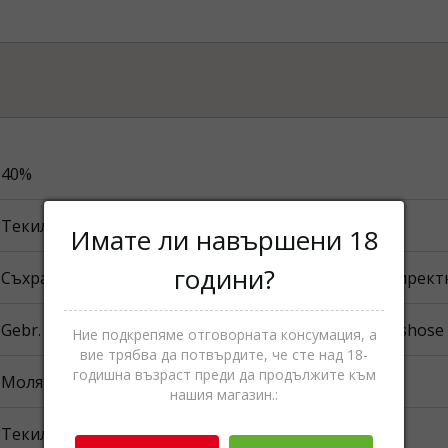
40%
Текила
Имате ли навършени 18
години?
Съхранявайте на хладно и сухо. Не излагайте на дирек
Gebr. Heinemann Bulgaria OOD 141 B, Tsarigradsko shose bu
Ние подкрепяме отговорната консумация, а
вие трябва да потвърдите, че сте над 18-
годишна възраст преди да продължите към
Моля, вижте опаковката.
нашия магазин.:
Текила,Спиртни напитки