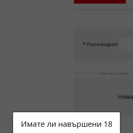
Разновидност
Още не е оценен
Няма
Имате ли навършени 18