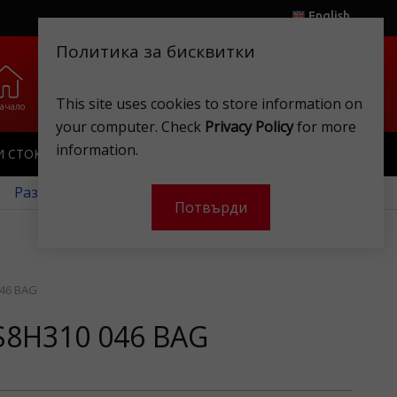
English
Политика за бисквитки
0
0
.
.
This site uses cookies to store information on
ачало
Любими
Магазини
Клубна карта
Акаунт
Кошница
your computer. Check
Privacy Policy
for more
information.
И СТОКИ
ИГРАЧКИ
КЛУБНА КАРТА
 Разгледайте нашите месечни оферти!
Потвърди
46 BAG
BS8H310 046 BAG