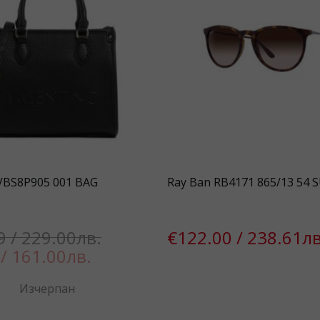
 VBS8P905 001 BAG
Ray Ban RB4171 865/13 54 
9 / 229.00лв.
€122.00 / 238.61лв
/ 161.00лв.
Изчерпан