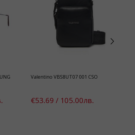
SUNG
Valentino VBS8UT07 001 CSO
Pol
.
€53.69 / 105.00лв.
€4