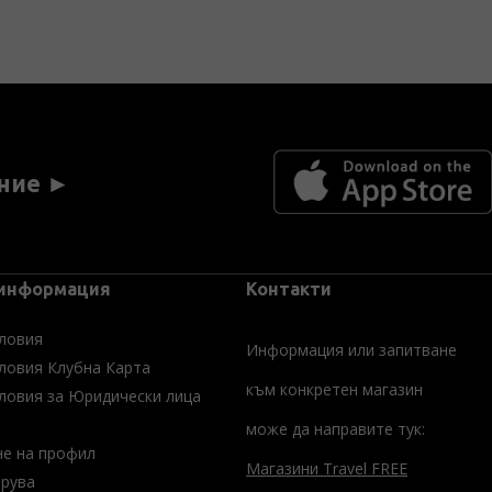
ние ►
 информация
Контакти
ловия
Информация или запитване
ловия Клубна Карта
към конкретен магазин
ловия за Юридически лица
може да направите тук:
не на профил
Магазини Travel FREE
трува