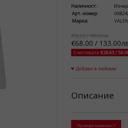
Наличност:
Изчер
Арт. номер:
00824
Марка:
VALE
€96.63 / 189.00лв.
€68.00 / 133.00лв
Спестявате
€28.63 / 56.0
Добави в любими
Описание
Провери наличност