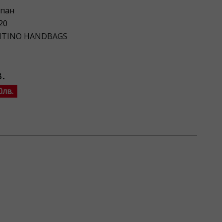
пан
20
NTINO HANDBAGS
.
0лв.