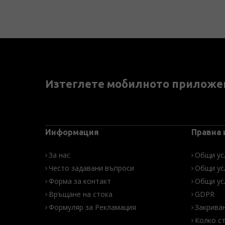
Изтеглете мобилното приложе
Информация
Правна
За нас
Общи ус
Често задавани въпроси
Общи ус
Форма за контакт
Общи ус
Връщане на стока
GDPR
Формуляр за Рекламация
Закрива
Колко с