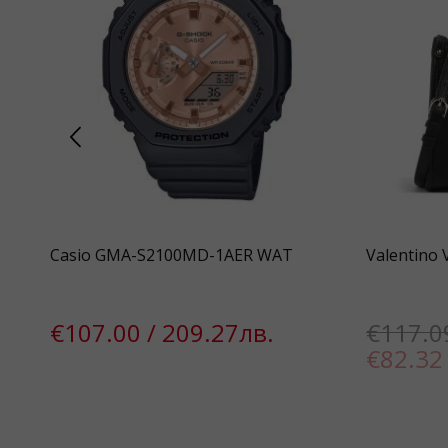
n s
Casio GMA-S2100MD-1AER WAT
Valentino
€107.00 / 209.27лв.
€117.0
€82.32 