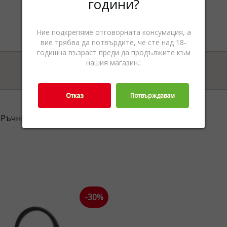
години?
Ние подкрепяме отговорната консумация, а
вие трябва да потвърдите, че сте над 18-
годишна възраст преди да продължите към
нашия магазин.:
Отказ
Потвърждавам
Ръчни чанти,Дамски чанти,Чанти,Аксесоари
-30%