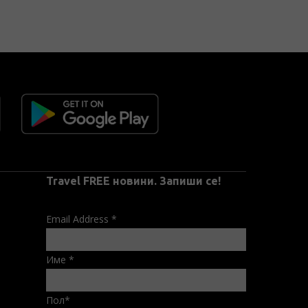
Travel FREE новини. Запиши се!
Email Address
*
Име
*
Пол
*