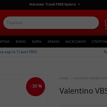
Магазин: Travel FREE Кулата
Н
ПИТКИ
ВИНО
БИРА
ХРАНИ
АКСЕСОАРИ
СПОРТН
а карта Travel FREE
%
VALENTINO VBS8H310 0
- 30 %
Valentino V