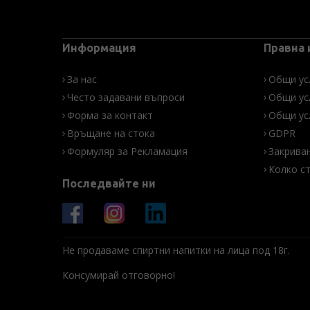
Информация
Правна
За нас
Общи ус
Често задавани въпроси
Общи ус
Форма за контакт
Общи ус
Връщане на стока
GDPR
Формуляр за Рекламация
Закрива
Колко с
Последвайте ни
Не продаваме спиртни напитки на лица под 18г.
Консумирай отговорно!