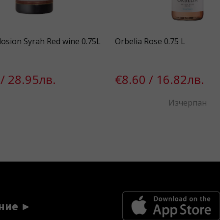
plosion Syrah Red wine 0.75L
Orbelia Rose 0.75 L
/ 28.95лв.
€8.60 / 16.82лв.
Изчерпан
ние ►