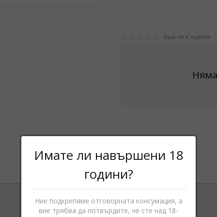
Още не е оценен
Няма
Имате ли навършени 18
години?
Ние подкрепяме отговорната консумация, а
вие трябва да потвърдите, че сте над 18-