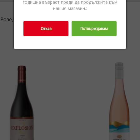
годишна възраст преди да продължите към
нашия магазин.:
Розе,Винo,Вино
Отказ
Потвърждавам