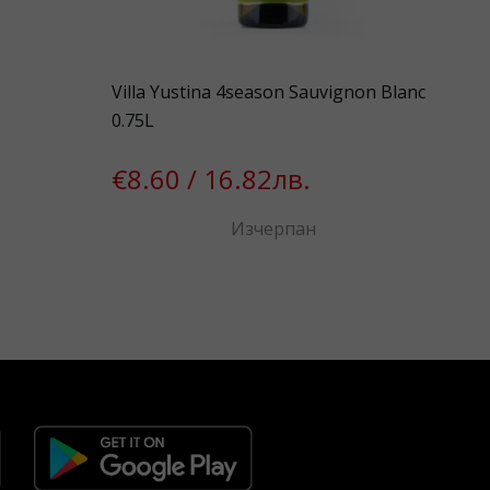
Villa Yustina 4season Sauvignon Blanc
Con
0.75L
Car
€8.60 / 16.82лв.
€7
Изчерпан