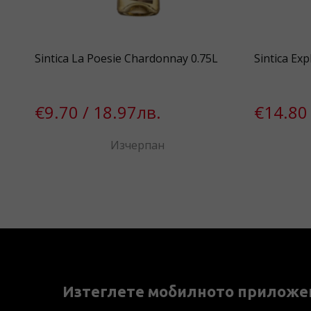
Dry
Sintica La Poesie Chardonnay 0.75L
Sintica Ex
€9.70 / 18.97лв.
€14.80 
Изчерпан
Изтеглете мобилното приложе