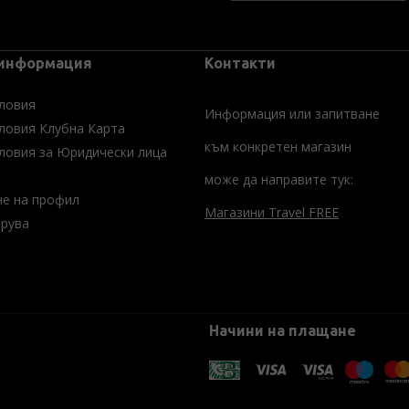
 информация
Контакти
ловия
Информация или запитване
ловия Клубна Карта
към конкретен магазин
ловия за Юридически лица
може да направите тук:
не на профил
Магазини Travel FREE
трува
Начини на плащане