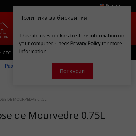
English
Политика за бисквитки
0
0
.
.
This site uses cookies to store information on
ачало
Любими
Магазини
Клубна карта
Акаунт
Кошница
your computer. Check
Privacy Policy
for more
information.
И СТОКИ
ИГРАЧКИ
КЛУБНА КАРТА
 Разгледайте нашите месечни оферти!
Потвърди
OSE DE MOURVEDRE 0.75L
ose de Mourvedre 0.75L