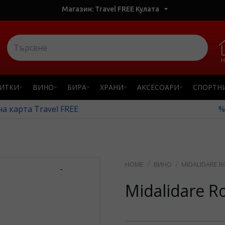
Магазин: Travel FREE Кулата
Н
ПИТКИ
ВИНО
БИРА
ХРАНИ
АКСЕСОАРИ
СПОРТН
а карта Travel FREE
%
ВИНO
MIDALIDARE R
-
Midalidare R