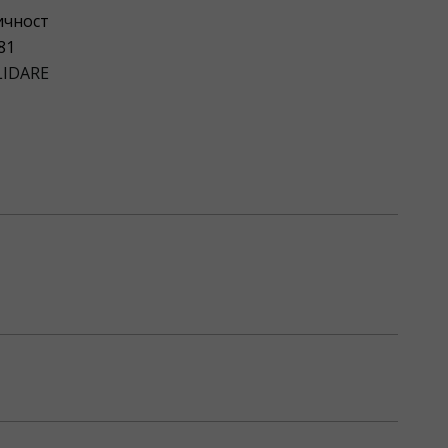
ичност
81
IDARE