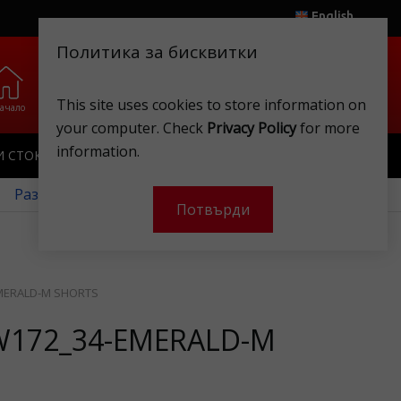
English
Политика за бисквитки
0
0
.
.
This site uses cookies to store information on
ачало
Любими
Магазини
Клубна карта
Акаунт
Кошница
your computer. Check
Privacy Policy
for more
information.
И СТОКИ
ИГРАЧКИ
КЛУБНА КАРТА
 Разгледайте нашите месечни оферти!
Потвърди
MERALD-M SHORTS
172_34-EMERALD-M