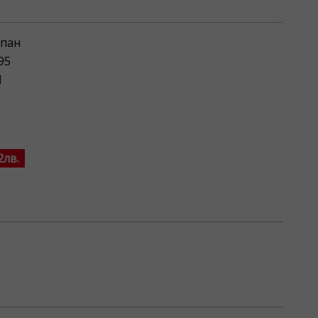
пан
95
M
2лв.