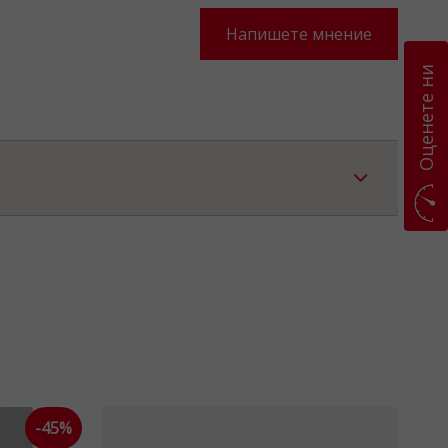
Напишете мнение
Оценете ни
-45%