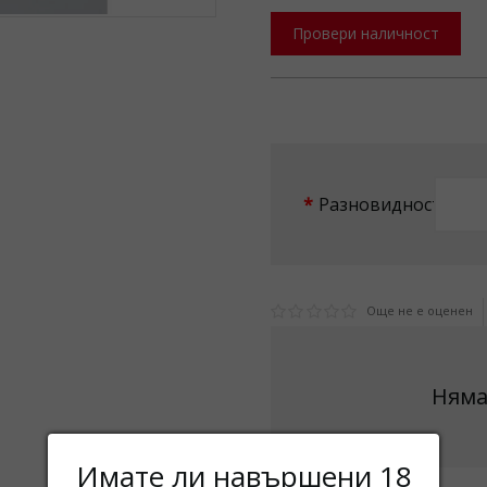
Провери наличност
Разновидност
Още не е оценен
Няма
Имате ли навършени 18