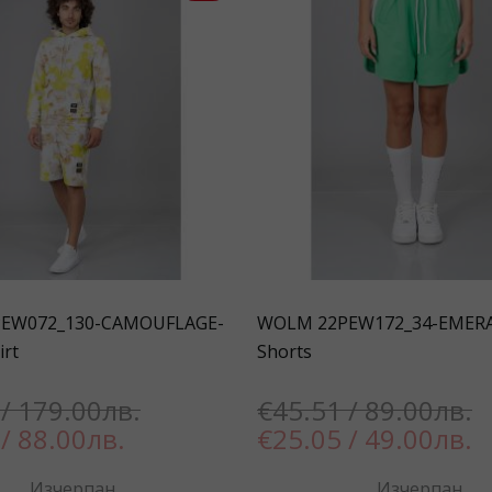
EW072_130-CAMOUFLAGE-
WOLM 22PEW172_34-EMER
irt
Shorts
/ 179.00лв.
€45.51 / 89.00лв.
/ 88.00лв.
€25.05 / 49.00лв.
Изчерпан
Изчерпан