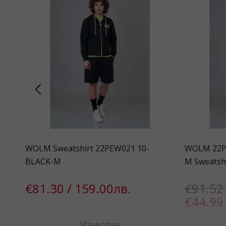
-003
WOLM Sweatshirt 22PEW021 10-
WOLM 22P
BLACK-M
M Sweatsh
€81.30 / 159.00лв.
€91.52 
€44.99 
Изчерпан