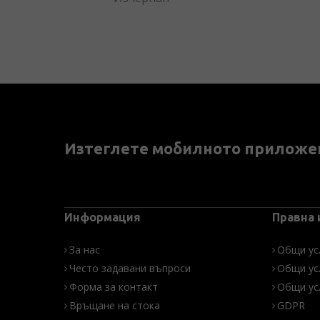
Изтеглете мобилното приложе
Информация
Правна
За нас
Общи ус
Често задавани въпроси
Общи ус
Форма за контакт
Общи ус
Връщане на стока
GDPR