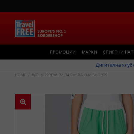
ПРОМОЦИИ
МАРКИ
СПИРТНИ НА
Дигитална клубн
WOLM 22PEW172_34-EMERALD-M SHORTS