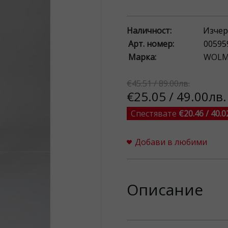
Наличност:
Изчер
Арт. номер:
00595
Марка:
WOL
€45.51 / 89.00лв.
€25.05 / 49.00лв.
Спестявате
€20.46 / 40.0
Добави в любими
Описание