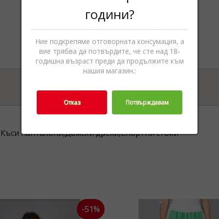
години?
Ние подкрепяме отговорната консумация, а
вие трябва да потвърдите, че сте над 18-
годишна възраст преди да продължите към
нашия магазин.:
Отказ
Потвърждавам
Къси панталони,Дамски дрехи,Спортни стоки
-51%