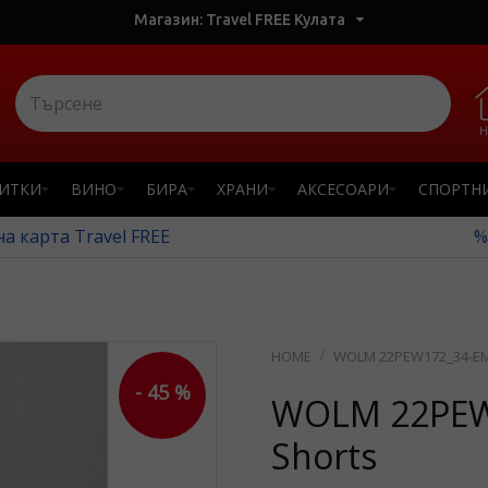
Магазин: Travel FREE Кулата
Н
ПИТКИ
ВИНО
БИРА
ХРАНИ
АКСЕСОАРИ
СПОРТН
а карта Travel FREE
%
WOLM 22PEW172_34-E
- 45 %
WOLM 22PEW
Shorts