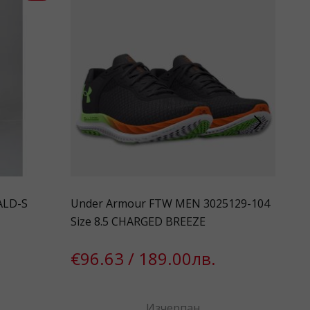
ALD-S
Under Armour FTW MEN 3025129-104
Und
Size 8.5 CHARGED BREEZE
Men
€96.63 / 189.00лв.
€5
Изчерпан