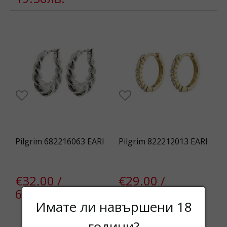
Pilgrim 682216063 EARI
Pilgrim 822212013 EARI
€32.00 /
€29.00 /
62.59лв.
56.72лв.
Имате ли навършени 18
Изчерпан
години?