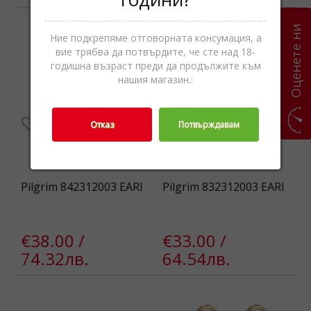
Оценете ни
Ние подкрепяме отговорната консумация, а
вие трябва да потвърдите, че сте над 18-
годишна възраст преди да продължите към
нашия магазин.:
Отказ
Потвърждавам
Pilgrim 842312003 EARI
Pilgrim 832312003 EARI
€38.00 /
€33.00 /
74.32лв.
64.54лв.