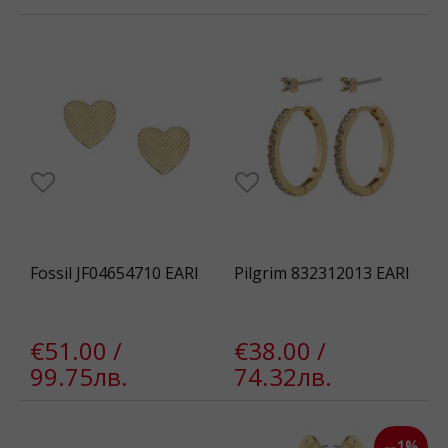
Fossil JF04654710 EARI
Pilgrim 832312013 EARI
€51.00 /
€38.00 /
99.75лв.
74.32лв.
--1%