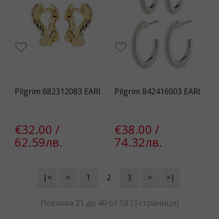
Pilgrim 682312083 EARI
Pilgrim 842416003 EARI
€32.00 /
€38.00 /
62.59лв.
74.32лв.
|<
<
1
2
3
>
>|
Показва 21 до 40 от 58 (3 страници)