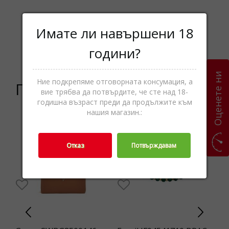
Дамски
Имате ли навършени 18
Категории
портфейли,Портфейли и
години?
колани,Аксесоари
Оценете ни
Ние подкрепяме отговорната консумация, а
Подобни продукти
вие трябва да потвърдите, че сте над 18-
годишна възраст преди да продължите към
нашия магазин.:
3%
Отказ
Потвърждавам