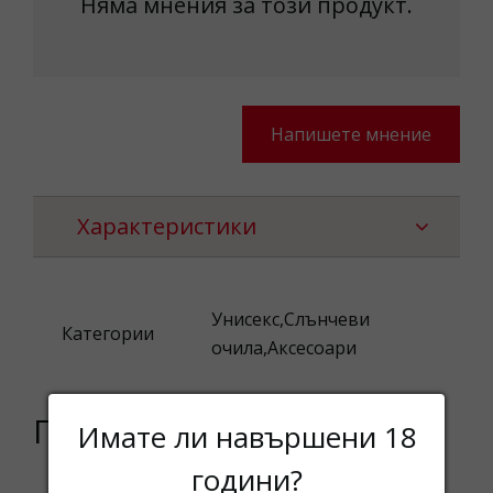
Няма мнения за този продукт.
Напишете мнение
Характеристики
Унисекс,Слънчеви
Категории
очила,Аксесоари
Подобни продукти
Имате ли навършени 18
години?