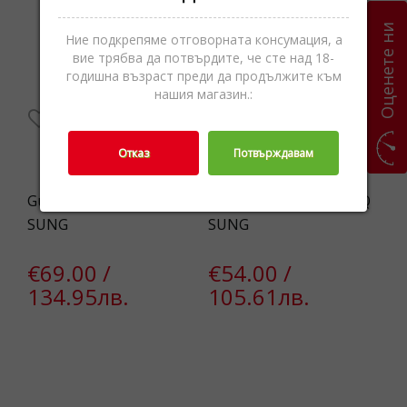
0%
Оценете ни
Ние подкрепяме отговорната консумация, а
вие трябва да потвърдите, че сте над 18-
годишна възраст преди да продължите към
нашия магазин.:
Отказ
Потвърждавам
C38
Guess GU74695657F
Polaroid 20671735J51JQ
AE
SUNG
SUNG
€
€69.00 /
€54.00 /
3
134.95лв.
105.61лв.