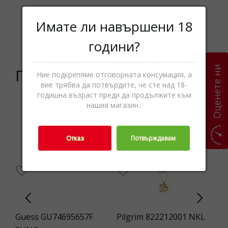
Имате ли навършени 18
Мъжки,Слънчеви
Категории
очила,Аксесоари
години?
Оценете ни
Подобни продукти
Ние подкрепяме отговорната консумация, а
вие трябва да потвърдите, че сте над 18-
годишна възраст преди да продължите към
нашия магазин.:
--1%
Отказ
Потвърждавам
86
Guess GU74695657F
Pilgrim 822212001 NKL
Fe