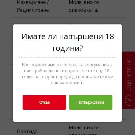
Изхвърляне /
Моля, вижте
Рециклиране:
опаковката.
Подправки,Fine
Категории
Food ,Храни
Имате ли навършени 18
години?
Наименование
La Collina Toscana
на продукта:
Оценете ни
Ние подкрепяме отговорната консумация, а
вие трябва да потвърдите, че сте над 18-
Моля, вижте
Най-добър до:
годишна възраст преди да продължите към
опаковката.
нашия магазин.:
Номинално
Отказ
Потвърждавам
количество
0.61 кг. ℮
(тегло):
Моля, вижте
Партида: