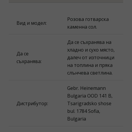
Розова готварска
Вид и модел:
каменна сол.
Да се съхранява на
хладно и сухо място,
Да се
далеч от източници
съхранява:
на топлина и пряка
слънчева светлина.
Gebr. Heinemann
Bulgaria OOD 141 B,
Дистрибутор:
Tsarigradsko shose
bul. 1784 Sofia,
Bulgaria