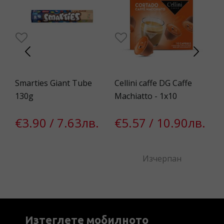
Smarties Giant Tube
Cellini caffe DG Caffe
Mi
130g
Machiatto - 1x10
33
в.
€3.90 / 7.63лв.
€5.57 / 10.90лв.
€
Изчерпан
Изтеглете мобилното