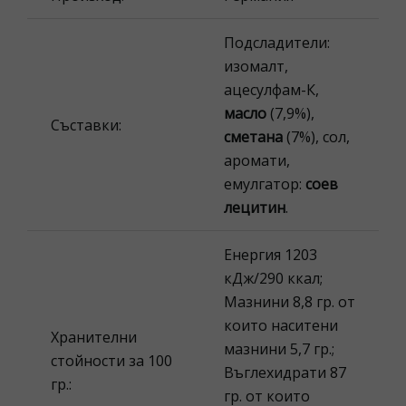
Подсладители:
изомалт,
ацесулфам-К,
масло
(7,9%),
Съставки:
сметана
(7%), сол,
аромати,
емулгатор:
соев
лецитин
.
Енергия 1203
кДж/290 ккал;
Мазнини 8,8 гр. от
които наситени
Хранителни
мазнини 5,7 гр.;
стойности за 100
Въглехидрати 87
гр.:
гр. от които