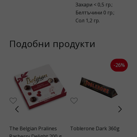
Захари < 0,5 гр.;
Белтъчини 0 гр.;
Сол 1,2 гр.
Подобни продукти
-26%
h
The Belgian Pralines
Toblerone Dark 360g
Tc
Rasberry Delight 200 g
Ma