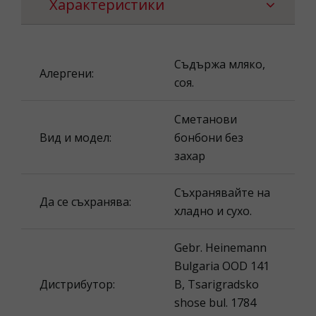
Характеристики
Съдържа мляко,
Алергени:
соя.
Сметанови
Вид и модел:
бонбони без
захар
Съхранявайте на
Да се съхранява:
хладно и сухо.
Gebr. Heinemann
Bulgaria OOD 141
Дистрибутор:
B, Tsarigradsko
shose bul. 1784