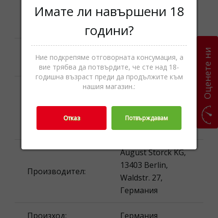
Номинално
Имате ли навършени 18
количество
0.042 кг. ℮
(тегло):
години?
Моля, вижте
Оценете ни
Партида:
Ние подкрепяме отговорната консумация, а
опаковката.
вие трябва да потвърдите, че сте над 18-
годишна възраст преди да продължите към
нашия магазин.:
Прекомерната
употреба може да
предупреждение:
има слабително
Отказ
Потвърждавам
действие.
August Storck KG,
13403 Berlin,
Производител:
Waldstr. 27,
Германия
Произход:
Германия