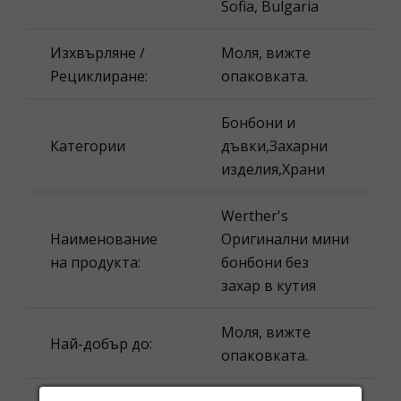
Sofia, Bulgaria
Изхвърляне /
Моля, вижте
Рециклиране:
опаковката.
Бонбони и
Категории
дъвки,Захарни
изделия,Храни
Werther's
Наименование
Оригинални мини
на продукта:
бонбони без
захар в кутия
Моля, вижте
Най-добър до:
опаковката.