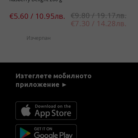
€9.80 / 19.17лв.
€5.60 / 10.95лв.
€
€7.30 / 14.28лв.
4
Изчерпан
Изтеглете мобилното
приложение ►